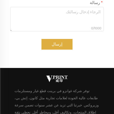
رسالة
0/1000
إرسال
توفر شركة غوانزو في برينت قطع غيار ومستلزمات
طابعات عالية الجودة لعلامات تجارية مثل كانون، إتش بي،
وزيروكس. خبرتنا التي تزيد عن عشر سنوات تضمن سرعة
إطلاق المنتجات، وتكاليف أقل، ومخاطر أقل. نحظى بثقة