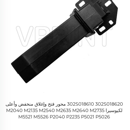
Riso R
302S018610 302S018620 محور فتح وإغلاق منخفض وأعلى
لكيوسيرا M2040 M2135 M2540 M2635 M2640 M2735
M5521 M5526 P2040 P2235 P5021 P5026