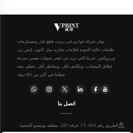
توفر شركة غوانزو في برينت قطع غيار ومستلزمات
طابعات عالية الجودة لعلامات تجارية مثل كانون، إتش بي،
وزيروكس. خبرتنا التي تزيد عن عشر سنوات تضمن سرعة
إطلاق المنتجات، وتكاليف أقل، ومخاطر أقل. نحظى بثقة
عملائنا في أكثر من 80 دولة.
اتصل بنا
الطريق رقم 833، F3، غرفة 257، منطقة يوئيتشو الشعبية