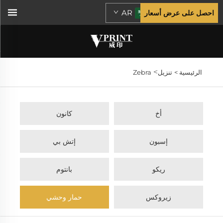
AR
احصل على عرض أسعار
>
الرئيسية >
تنزيل
Zebra
أخ
كانون
إسبون
إتش بي
ريكو
بانتوم
زيروكس
حمار وحشي