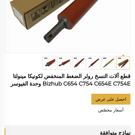
قطع آلات النسخ رولر الضغط المنخفض لكونيكا مينولتا
Bizhub C654 C754 C654E C754E وحدة الفيوسر
احصل على عرض
أسعار مخصّص
نماذج متوافقة