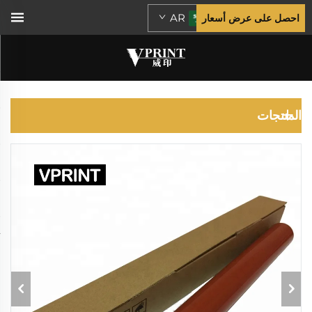
AR
احصل على عرض أسعار
كونيكا مينولتا
المنتجات