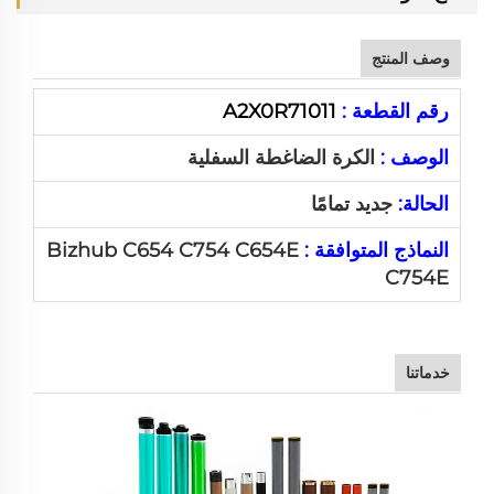
وصف المنتج
رقم القطعة :
A2X0R71011
الوصف :
الكرة الضاغطة السفلية
الحالة:
جديد تمامًا
النماذج المتوافقة :
Bizhub C654 C754 C654E
C754E
خدماتنا