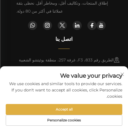
إطلاق المنتجات، وتكاليف أقل، ومخاطر أقل. نحظى بثقة
عملائنا في أكثر من 80 دولة.
اتصل بنا
الطريق رقم 833، F3، غرفة 257، منطقة يوئيتشو الشعبية
الشمالية، قوانغتشو، الصين
We value your privacy
[email protected]
We use cookies and similar tools to provide our services.
If you don't want to accept all cookies, click Personalize
احصل على عرض أسعار
cookies.
Accept all
حقوق الت COPYRIGHT © 2026 شركة قوانغتشو Vprint للإلكترونيات
المحدودة. جميع الحقوق محفوظة.
سياسة الخصوصية
Personalize cookies