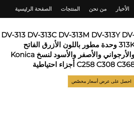
الأخبار
من نحن
المنتجات
الصفحة الرئيسية
كونيكا مينولتا
DV-313 DV-313C DV-313M DV-313Y DV
313K وحدة مطور باللون الأزرق الفاتح
والأرجواني والأصفر والأسود لنسخ Konica
C258 C308 C36 أجزاء احتياطية
احصل على عرض أسعار مخصّص