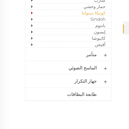
شارب
حمار وحشي
كونيكا مينولتا
Sindoh
بانتوم
إبسون
كاتيوشا
أفيجن
متآمر
الماسح الضوئي
جهاز التكرار
طابعة البطاقات