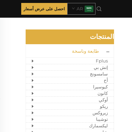
AR
احصل على عرض أسعار
المنتجات
طابعة وناسخة
Fplus
إتش بي
سامسونج
أخ
كيوسيرا
كانون
أوكي
ريكو
زيروكس
توشيبا
ليكسمارك