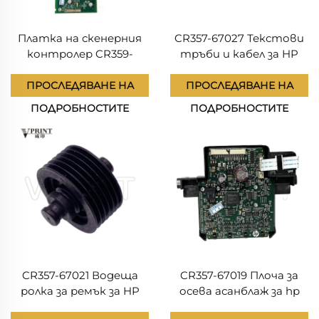
Платка на скенерния
CR357-67027 Текстови
контролер CR359-
тръби и кабел за HP
60003 за HP DesignJet
DesignJet T920 T940
T2500, резервни части
T1500 T1530 T1600 T2500
ПРОСЛЕДЯВАНЕ НА
ПРОСЛЕДЯВАНЕ НА
за плотер, основна
T2600 T3500 Плотови
ПОДРОБНОСТИТЕ
ПОДРОБНОСТИТЕ
платка
части Оригинални
CR357-67021 Водеща
CR357-67019 Плоча за
ролка за ремък за HP
осева асанблаж за hp
T920, T930, T940, T1500,
DesignJet T920 T930