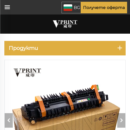
BG
Получете оферта
XEROX
Продукти