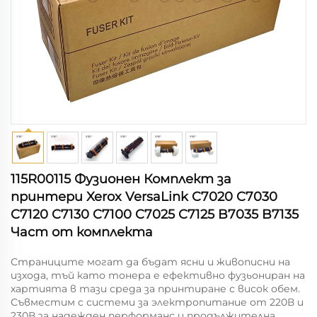
115R00115 Фузионен Комплект за
принтери Xerox VersaLink C7020 C7030
C7120 C7130 C7100 C7025 C7125 B7035 B7135
Част от комплекта
Страниците могат да бъдат ясни и живописни на
изхода, тъй като тонера е ефективно фузьониран на
хартията в тази среда за принтиране с висок обем.
Съвместим с системи за электропитание от 220В и
230В за надежден перформанс и продължителна