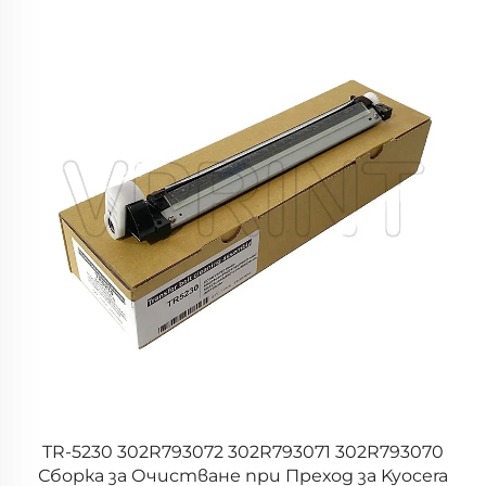
а
TR-5230 302R793072 302R793071 302R793070
12
Сборка за Очистване при Преход за Kyocera