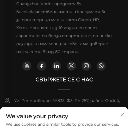
Guangzhou Vprint предоставя
висококачествени части и консумативи
за принтери за марки като Canon, HP,
Xerox. Нашият над 10-годишен опит
гарантира по-бързо стартиране, по-ниски
разходи и намалени рискове. Има доверие
на клиенти в над 80 страни.
СВЪРЖЕТЕ СЕ С НАС
Ул. Ренминбеиbei №833, Ф3, Рм 257, район Юэсюй,
Гуанчжоу, КИНА
We value your privacy
[email protected]
We use cookies and similar tools to provide our services.