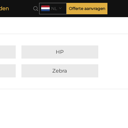
den
NL
Offerte aanvragen
HP
Zebra