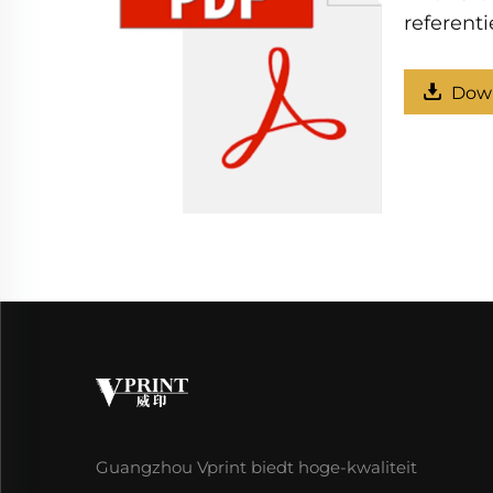
referentie
Dow
Guangzhou Vprint biedt hoge-kwaliteit