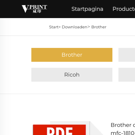
Startpagina
Product
>
Start>
Downloaden
Brother
Brother
Ricoh
Brother d
mfc-1810