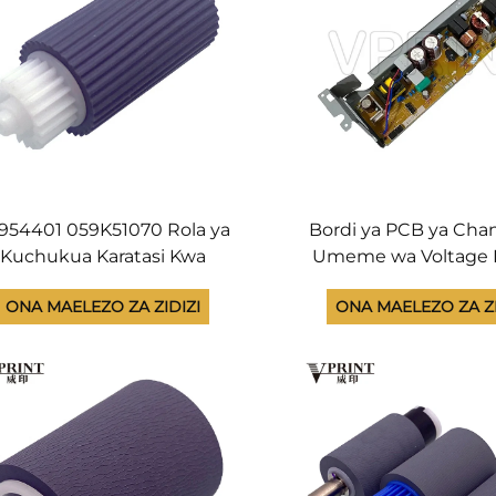
954401 059K51070 Rola ya
Bordi ya PCB ya Cha
Kuchukua Karatasi Kwa
Umeme wa Voltage
ikono kwa Njia ya Kupita
kwa HP Color LaserJ
ONA MAELEZO ZA ZIDIZI
ONA MAELEZO ZA ZI
le kwa OKI C910 C911 C931
MFP M454 M479, Se
941 C9600 C9650 C9800
Kiprinta 110V RM3-72
850 ES3640 Ya Asili na YA
7224
MPYA