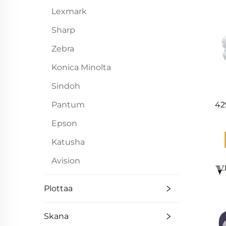
Lexmark
Sharp
Zebra
Konica Minolta
Sindoh
Pantum
42
Epson
M
Mbe
Katusha
C
Avision
C9
Plottaa
Skana