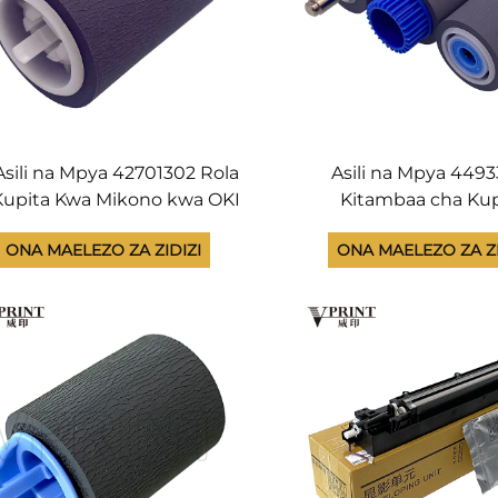
Asili na Mpya 42701302 Rola
Asili na Mpya 449
Kupita Kwa Mikono kwa OKI
Kitambaa cha Ku
910 C9600 C9650 C9800
Kipengele cha Kuchu
ONA MAELEZO ZA ZIDIZI
ONA MAELEZO ZA ZI
C9850 CX3641 ES3640
Pickup Roller Kit) k
pengele vingine vya Chapa
C822, C831, C841, 
MC853, MC883, ES
ES8441, ES8473 Seh
Chapa