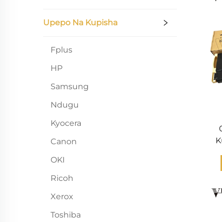
Upepo Na Kupisha
Fplus
HP
Samsung
Ndugu
Kyocera
K
Canon
kw
OKI
kwa
C
Ricoh
8
Xerox
Toshiba