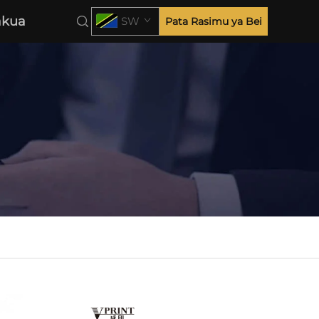
akua
SW
Pata Rasimu ya Bei