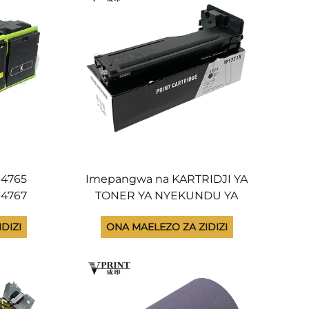
4765
Imepangwa na KARTRIDJI YA
4767
TONER YA NYEKUNDU YA
ha Uwezo
Mpya W1333X 333X kwa HP
DIZI
ONA MAELEZO ZA ZIDIZI
saLink
Laserjet MFP M437 M437n
415
M437dn M439 M439n M439dn
Mpya
M 437 439 Toner