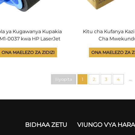
la ya Kugawanya Kupakia
Kitu cha Kufanya Kaz
M1-0037 kwa HP LaserJet
Cha Mwekund
200 4240 4250 4300 4345
Kilichorehauwa Na Kif
ONA MAELEZO ZA ZIDIZI
ONA MAELEZO ZA ZI
350 4700 4730 5200 M601
kwa Katyusha Ktyus
02 M603 M604 Sehemu za
M 348 Vifaa vingin
Chapa
Kuchapisha
...
Iliyopita
1
2
3
4
BIDHAA ZETU
VIUNGO VYA HAR