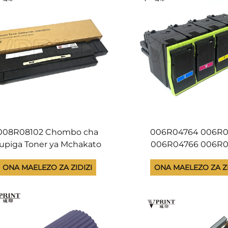
008R08102 Chombo cha
006R04764 006R0
upiga Toner ya Mchakato
006R04766 006R0
a Kutumia Filtro ya Kupiga
Kipande cha Toner c
ONA MAELEZO ZA ZIDIZI
ONA MAELEZO ZA ZI
 Xerox B8170 B8270 C8170
Mkuu kwa Xerox Ver
8270 B 8170 8270 C 8170
C410 C415 C 410 
270 Linapatikana na Mpya
Linapatikana na 