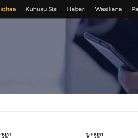
idhaa
Kuhusu Sisi
Habari
Wasiliana
P