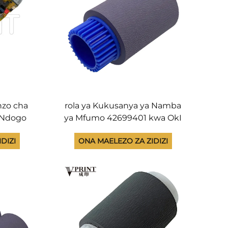
nzo cha
rola ya Kukusanya ya Namba
 Ndogo
ya Mfumo 42699401 kwa OkI
et Pro
B410 B420 B430 B721 B731
DIZI
ONA MAELEZO ZA ZIDIZI
hemu za
B760 C610 C710 C711 C831 C911
41 RM3-
C931 C9600 C9650 C9800 Ya
Asili na Mpya