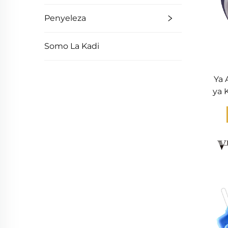
Penyeleza
Somo La Kadi
Ya 
ya 
C
Vi