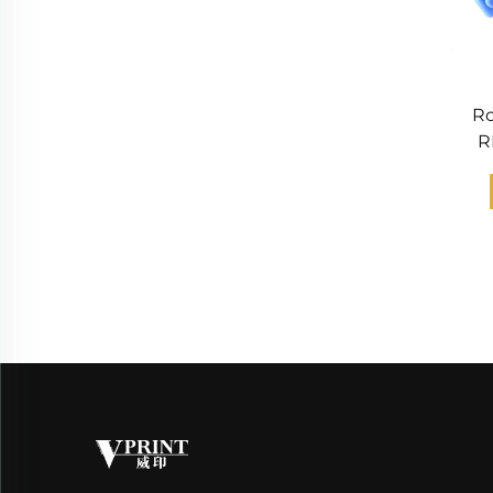
Ro
R
4
4
M6