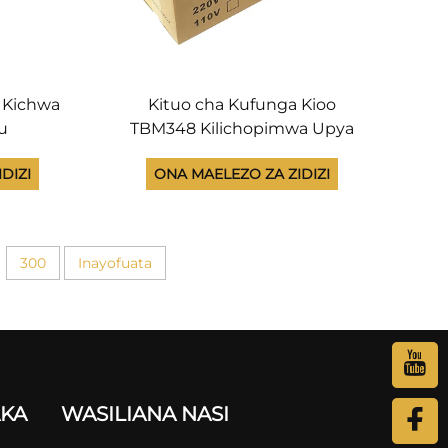
i Kichwa
Kituo cha Kufunga Kioo
u
TBM348 Kilichopimwa Upya
anya Kazi
kwa Katyusha M348 M 348
DIZI
ONA MAELEZO ZA ZIDIZI
ha M348
Kituo cha Kufunga Kituo
e vya
Kingine cha Vifaa vya
Kuchapisha Kituo cha Kufunga
Kioo
300
Inayofuata
AKA
WASILIANA NASI