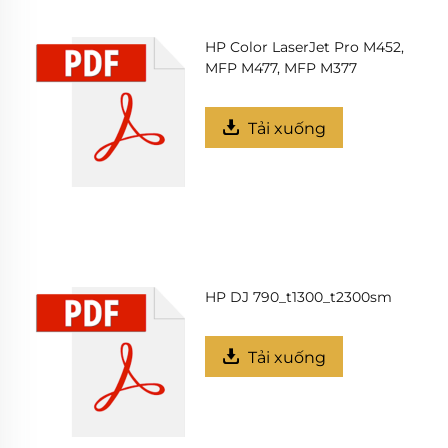
HP Color LaserJet Pro M452,
MFP M477, MFP M377
Tải xuống
HP DJ 790_t1300_t2300sm
Tải xuống