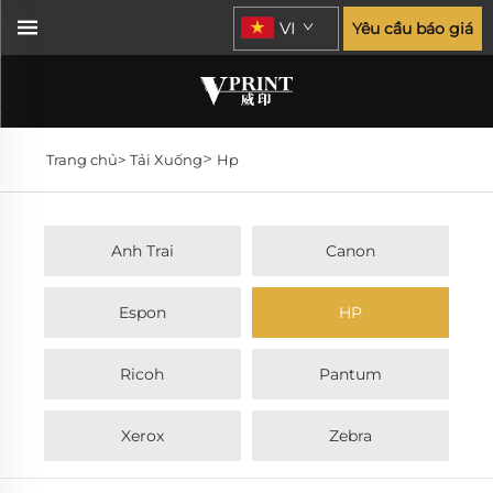
VI
Yêu cầu báo giá
>
Trang chủ>
Tải Xuống
Hp
Anh Trai
Canon
Espon
HP
Ricoh
Pantum
Xerox
Zebra