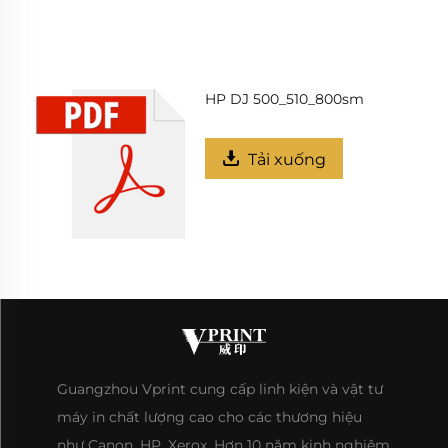
HP DJ 500_510_800sm
Tải xuống
Guangzhou Vprint cung cấp linh kiện và vật tư
máy in chất lượng cao cho các thương hiệu
như Canon, HP, Xerox. Hơn 10 năm kinh nghiệm