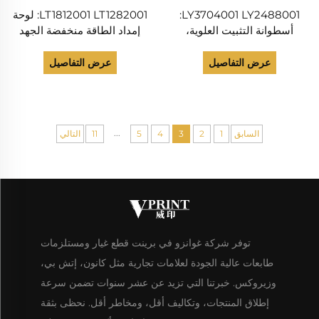
LY3704001 LY2488001:
LT1812001 LT1282001: لوحة
أسطوانة التثبيت العلوية،
إمداد الطاقة منخفضة الجهد
الحرارة لطابعات Brother HL
لطابعات Brother DCP
7055، 7057، 7060، 7065،
2230، 2240، 2270، 2280،
عرض التفاصيل
عرض التفاصيل
7070، DCP-7055، DCP-
MFC 7360، 7860، DCP
7057، DCP-7060D
7060، 7065، 7055، 7057
...
السابق
1
2
3
4
5
11
التالي
توفر شركة غوانزو في برينت قطع غيار ومستلزمات
طابعات عالية الجودة لعلامات تجارية مثل كانون، إتش بي،
وزيروكس. خبرتنا التي تزيد عن عشر سنوات تضمن سرعة
إطلاق المنتجات، وتكاليف أقل، ومخاطر أقل. نحظى بثقة