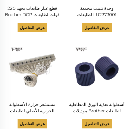
وحدة تثبيت مجمعة
قطع غيار طابعات بجهد 220
LU2373001 لطابعات
فولت لطابعات Brother DCP
Brother DCP 7030 و7040
7030 و7040 و7045 وHL
و7045 وHL 2140 و2150
2140 و2150 و2170 وMFC
عرض التفاصيل
عرض التفاصيل
و2170 وMFC 7320 و7340
7320 و7340 و7345 و7440
و7345 و7440 و7840، قطع
و7450، وحدة تثبيت مجمعة
غيار طابعات بجهد 110 فولت
LU2374001
أسطوانة تغذية الورق المطاطية
مستشعر حرارة الأسطوانة
لطابعات Brother موديلات
الحرارية الأصلي لطابعات
DCP T310 وT510 وT710
Brother HL-L2260 وHL-
وT810 وT910 وJ100 و300
L2320 وHL-L2360 وHL-
عرض التفاصيل
عرض التفاصيل