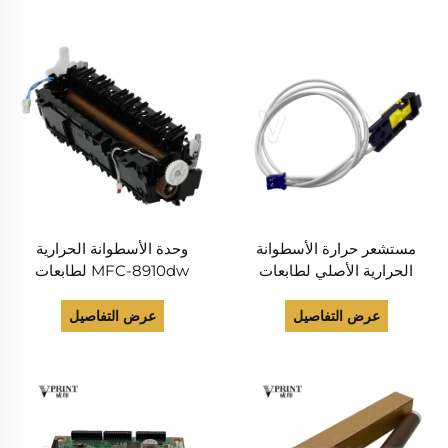
وJ562 وJ572 وJ772 وJ774
L2380 وHL-L2365 وHL-
وJ785، أسطوانة التغذية
L2560 وDCP-7080 وDCP-
(إطارات التغذية)
7180 وL2520 وL2540
وMFC-7380 وL2700
مستشعر حرارة الأسطوانة
وحدة الأسطوانة الحرارية
الحرارية الأصلي لطابعات
MFC-8910dw لطابعات
Brother HL-L2260 وHL-
Brother (جهد 220 فولت،
L2320 وHL-L2360 وHL-
الموديل LY5610001)
عرض التفاصيل
عرض التفاصيل
L2380 وHL-L2365 وHL-
L2560 وDCP-7080 وDCP-
7180 وL2520 وL2540
وMFC-7380 وL2700