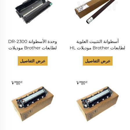
أسطوانة التثبيت العلوية
وحدة الأسطوانة DR-2300
لطابعات Brother موديلات HL
لطابعات Brother موديلات
L2320 وL2321 وL2360
DCP L2380 وL2520
وL2361 وL2366 وDCP L2365
وL2540 وL2560 وMFC
عرض التفاصيل
عرض التفاصيل
وL2520 وL2540 وL2541
L2680 وL2685 وL2700
وL2550 و7080، قطع غيار
وL2705 وL2707 وL2700
الطابعات
وL2720 وL2740، قطع غيار
الطابعات