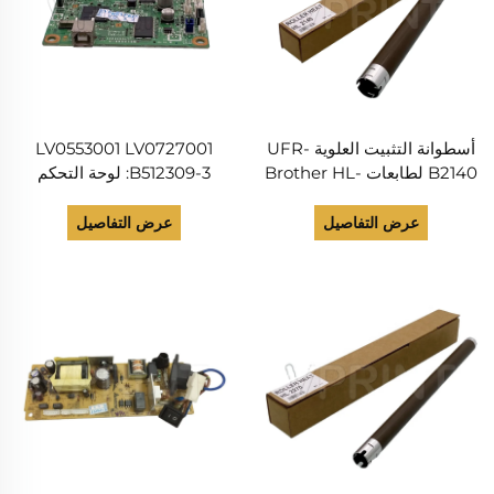
أسطوانة التثبيت العلوية UFR-
LV0553001 LV0727001
B2140 لطابعات Brother HL-
B512309-3: لوحة التحكم
2140 و2150N و2170W
الرئيسية لطابعة Brother HL
وDCP-7030 و7040 و7045N
2130، قطع غيار
عرض التفاصيل
عرض التفاصيل
وMFC-7320 و7340 و7440N
و7450 و7840W