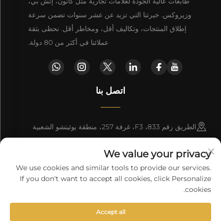
طابعات عالية الجودة لعلامات تجارية مثل كانون، إتش بي،
وزيروكس. خبرتنا التي تزيد عن عشر سنوات تضمن سرعة
إطلاق المنتجات، وتكاليف أقل، ومخاطر أقل. نحظى بثقة
عملائنا في أكثر من 80 دولة.
اتصل بنا
الطريق رقم 833، F3، غرفة 257، منطقة يوئيتشو الشعبية
الشمالية، قوانغتشو، الصين
We value your privacy
[email protected]
We use cookies and similar tools to provide our services.
If you don't want to accept all cookies, click Personalize
احصل على عرض أسعار
cookies.
Accept all
حقوق الت COPYRIGHT © 2026 شركة قوانغتشو Vprint للإلكترونيات