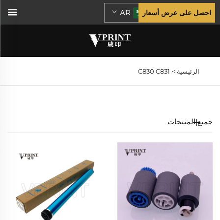
AR
احصل على عرض أسعار
الرئيسية >
C830 C831
جميع المنتجات