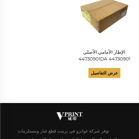
الإطار الأمامي الأصلي
44730901 44730901DA
لموديلات الطابعات OKI C831
C822 C 831 822 وغيرها من
عرض التفاصيل
مستلزمات الطابعات
توفر شركة غوانزو في برينت قطع غيار ومستلزمات