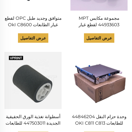
مجموعة مكابس MPT
متوافق وجديد طبل OPC لقطع
44933603 لقطع غيار
غيار الطابعات OkI C8600
الطابعات OKI C822 C831
C8650 C8800 C8850
C810 C811 C830 C831 C841
C841 ES8431 ES8441
عرض التفاصيل
عرض التفاصيل
وتتضمن 42699401
C860
44750301 44732301
وحدة حزام النقل 44846204
أسطوانة تغذية الورق الحقيقية
للطابعات OKI C811 C813
الجديدة 447503011 للطابعات
OKIDATA C831 C931
C823 C831 C833C C841