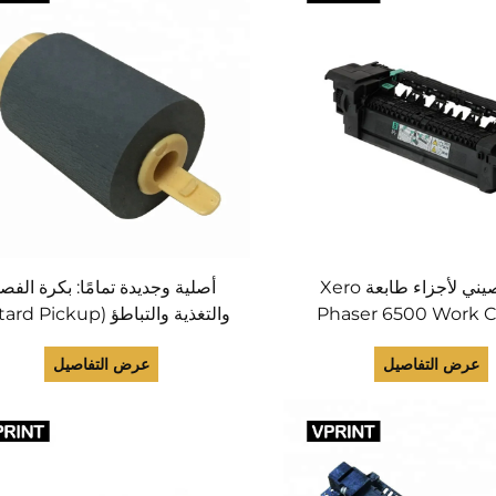
مورد صيني لأجزاء طابعة Xero
أصلية وجديدة تمامًا: بكرة الفص
Phaser 6500 Work 
والتغذية والتباطؤ ( Pickup
ووحدة التثبيت الحراري (Fuser Unit)
Separation Roller
عرض التفاصيل
عرض التفاصيل
022N02232 لطابعات r
4250 و4260 وentre 3315
و3325، الأجزاء رقم JC97-02259A