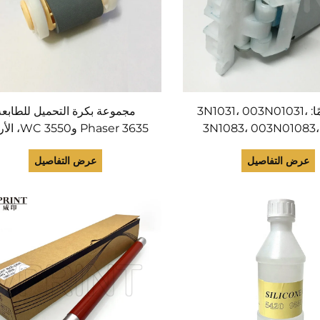
جديد تمامًا: 3N1031، 003N01031،
مجموعة بكرة التحميل للطابعة
3N1083، 003N01083،
Phaser 3635 و550
03038A، JC97-03038C: مفصلة
التسلسلية: 022N02413،
عرض التفاصيل
عرض التفاصيل
تغذية المستندات (Document Feed
022N02345، 22N2345،
Hinge) لطابعات Phaser 3635
22N02343، JC90-00932A،
C97-03132A، JC97-02441A