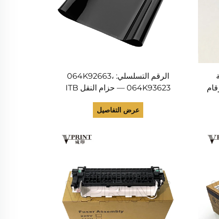
الرقم التسلسلي: 064K92663،
WC 3، الأرقام
064K93623 — حزام النقل ITB
فقط لطابعات Xerox Phaser 7500
عرض التفاصيل
و7800 وAltaLink C8030 وC8035
0
وC8045 وC8055 وC8070 وWC
J
7425، متوافق معها