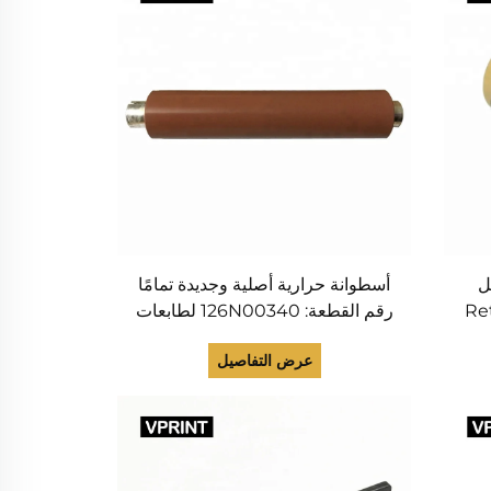
ل
أسطوانة حرارية أصلية وجديدة تمامًا
Retard
رقم القطعة: 126N00340 لطابعات
Feed ) الموديل
Phaser 4600، 4620، 4622
عرض التفاصيل
Phase
(أسطوانة انصهار)
Workc