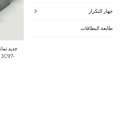
جهاز التكرار
طابعة البطاقات
 JC97-
وWorkCentre 3550