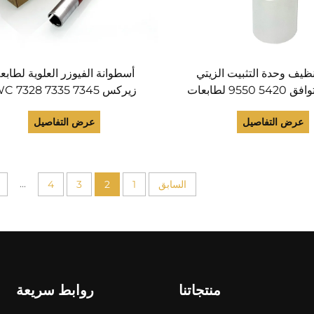
يف وحدة التثبيت الزيتي
أسطوانة الفيوزر العلوية لطابع
الجديد المتوافق 5420 9550 لطابعات
زيركس C 7328 7335 7345
Xerox كانون HP ريكس بانتوم برذر
346 DC C240 C320 C400
عرض التفاصيل
عرض التفاصيل
كينات النسخ زيت السيليكون
C250 C360 قطع طابعة
350 مل
126K25900 126K23383
126K27070
...
السابق
1
2
3
4
منتجاتنا
روابط سريعة