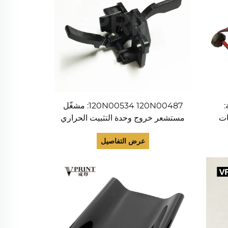
:
120N00534 120N00487: مشغّل
 لطابعات
مستشعر خروج وحدة التثبيت الحراري
WorkCent
(Fuser Exit Sensor Actuator)
عرض التفاصيل
لطابعات Phaser 3635 وWC 4150
و4250 و4260، الطرازان JC97-
02288B وJC61-01384A