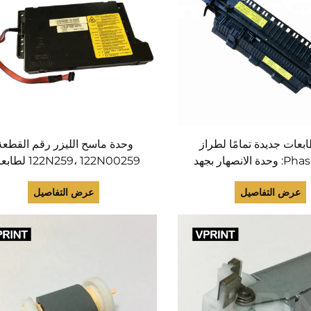
عات جديدة تمامًا لطراز
وحدة ماسح الليزر رقم القطعة
Phaser 6110: وحدة الانصهار بجهد
122N259، 122N00259
220 فولت، رقمي القطعة:
Phaser 3635 MFP وre
عرض التفاصيل
عرض التفاصيل
126N00276، 126N0
3550 (معاد تأهيلها)