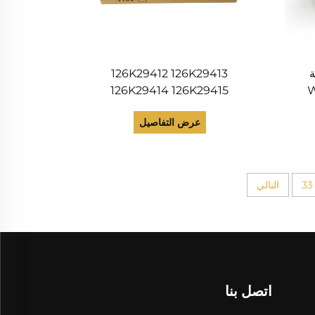
ة
126K29412 126K29413
W
126K29414 126K29415
7
126K29416 126K29417 وحدة
عرض التفاصيل
الفيوزر 110 فولت لطابعة Xerox
WorkCentre 6015 Phaser 6000
6010
33
التالي
اتصل بنا