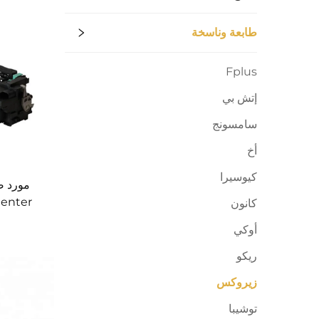
طابعة وناسخة
Fplus
إتش بي
سامسونج
أخ
كيوسيرا
Center
كانون
أوكي
لطابعة 6505، الموديل 604K64582
ريكو
زيروكس
توشيبا