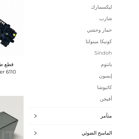
ليكسمارك
شارب
حمار وحشي
كونيكا مينولتا
Sindoh
بانتوم
قطع طاب
إبسون
0279
كاتيوشا
أفيجن
متآمر
الماسح الضوئي