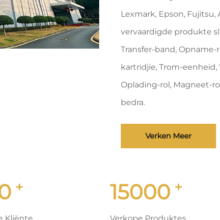
Lexmark, Epson, Fujitsu, 
vervaardigde produkte sl
Transfer-band, Opname-rol
kartridjie, Trom-eenheid,
Oplading-rol, Magneet-ro
bedra.
Verken Meer
+
+
0
15000
 Kliënte
Verkope Produktes