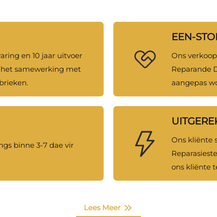
EEN-STO
aring en 10 jaar uitvoer
Ons verkoop 
s het samewerking met
Reparande De
brieken.
aangepas wo
UITGERE
Ons kliënte 
ngs binne 3-7 dae vir
Reparasieste
ons kliënte 
verminder.
Lees Meer