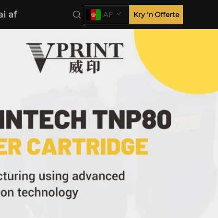
ai af
AF
Kry 'n Offerte