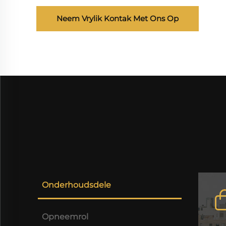
Neem Vrylik Kontak Met Ons Op
Onderhoudsdele
Opneemrol