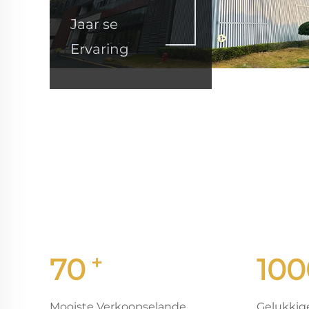
Jaar se
Ervaring
+
70
100
Mooiste Verkoopselande
Gelukkige