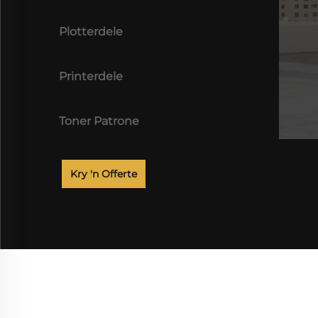
Plotterdele
Printerdele
Toner Patrone
Kry 'n Offerte