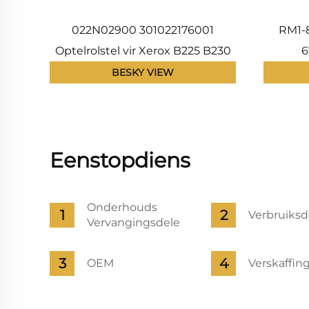
022N02900 301022176001
RM1-
Optelrolstel vir Xerox B225 B230
6
B235 vir Pantum P3010 P3300
Interme
BESKY VIEW
M6700 M6800 M7100
monte
Kompatible NUWE
CP3525
Eenstopdiens
Onderhouds
Verbruiksd
Vervangingsdele
OEM
Verskaffin