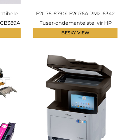
atibele
F2G76-67901 F2G76A RM2-6342
 CB389A
Fuser-ondemantelstel vir HP
 P4015
LaserJet Enterprise M604 M605
BESKY VIEW
06-67901
M606 M 604 605 606 Fuser-
bevestigingseenheid