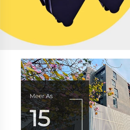
Meer As
15