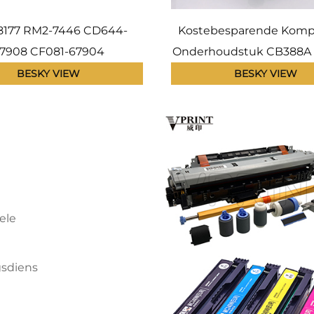
8177 RM2-7446 CD644-
Kostebesparende Komp
7908 CF081-67904
Onderhoudstuk CB388A
diêre oordragsband ITB-
vir HP Laser Jet P4014
BESKY VIEW
BESKY VIEW
erstuk vir HP Laser Jet
P4510 P4515 Printer CB5
 CM3530 M551 M575 M570
CB506-67902
ele
gsdiens