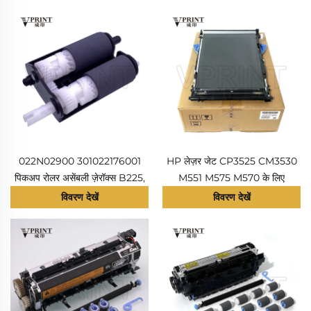
022N02900 301022176001
HP लेज़र जेट CP3525 CM3530
पिकअप रोलर असेंबली ज़ेरॉक्स B225,
M551 M575 M570 के लिए
B230, B235 और पैंटम P3010,
इंटरमीडिएट ट्रांसफर बेल्ट आईटीबी
विवरण देखें
विवरण देखें
P3300, M6700, M6800,
असेंबली RM1-8177 RM2-7446
M7100 के लिए संगत नया
CD644-67908 CF081-67904