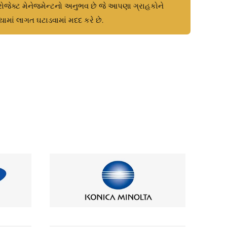
ોજેક્ટ મેનેજમેન્ટનો અનુભવ છે જે આપણા ગ્રાહકોને
િયામાં લાગત ઘટાડવામાં મદદ કરે છે.