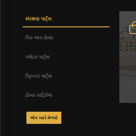
સંરક્ષણ પાર્ટ્સ
પિક અપ રોલર
પ્લોટર પાર્ટ્સ
પ્રિન્ટર પાર્ટ્સ
ટોનર કાર્ટ્રિજ
એક ખાતે મેળવો