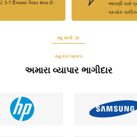
ે 3-7 દિવસમાં તૈયાર થાય છે.
આપણી પાસે પ્ર
પ્રત્યેક પ્રક્ર
વધુ વાંચો
સહકાર બ્રાન્ડ
અમારા વ્યાપાર ભાગીદાર