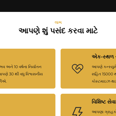
લાભ
આપણે શું પસંદ કરવા માટે
એક-સ્થળ સ
વ અને 10 વર્ષના નિર્યાતન
આપણે કન્સ્યુમે
. આપણે 30 થી વધુ વિશ્વસનીય
સહિત 15000 થી
છીએ.
કોસ્ટમાઇઝ થઈ
વિશિષ્ટ સે
આપણા ગ્રાહકોમા