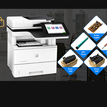
સંરક્ષણ પાર્ટ્સ