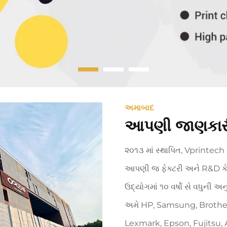
અમાબાદ
આપણી જાણકાર
૨૦૧૩ માં સ્થાપિત, Vprintech
આપણી જ ફેક્ટરી અને R&D કેન્દ
ઉદ્યોગમાં ૧૦ વર્ષો સે વધુની અનુ
અમે HP, Samsung, Brother
Lexmark, Epson, Fujitsu, A