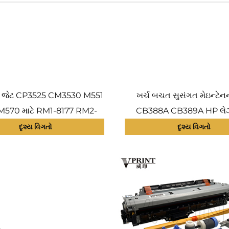
 જેટ CP3525 CM3530 M551
ખર્ચ બચત સુસંગત મેઇન્ટેનન
M570 માટે RM1-8177 RM2-
CB388A CB389A HP લેઝ
D644-67908 CF081-67904
P4014 P4015 P4510 P4515 
દૃશ્ય વિગતો
દૃશ્ય વિગતો
મીડિયેટ ટ્રાન્સફર બેલ્ટ ITB
CB506-67901 CB506-679
એસેમ્બલી