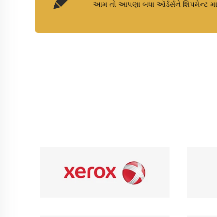
આમ તો આપણા બધા ઑર્ડર્સને શિપમેન્ટ માટ