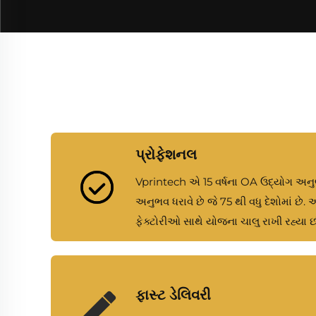
પ્રોફેશનલ
Vprintech એ 15 વર્ષના OA ઉદ્યોગ અનુભ
અનુભવ ધરાવે છે જે 75 થી વધુ દેશોમાં છે
ફેક્ટોરીઓ સાથે યોજના ચાલુ રાખી રહ્યા 
ફાસ્ટ ડેલિવરી