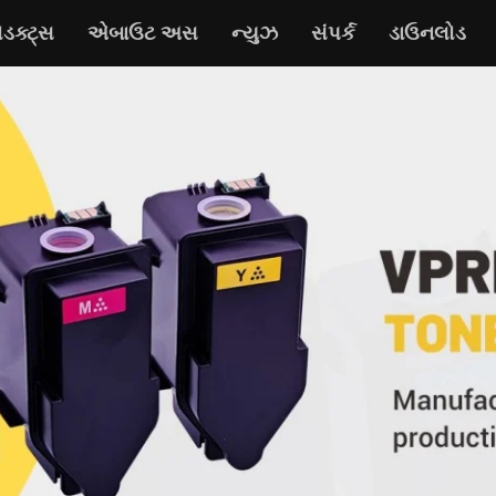
ોડક્ટ્સ
એબાઉટ અસ
ન્યુઝ
સંપર્ક
ડાઉનલોડ