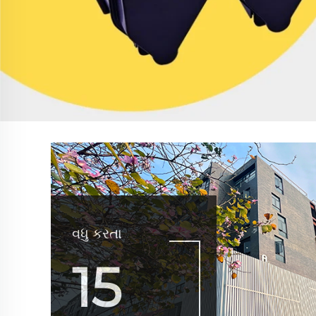
વધુ કરતા
15