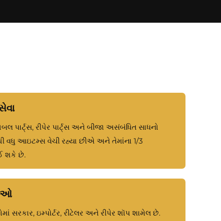
ેવા
બલ પાર્ટ્સ, રીપેર પાર્ટ્સ અને બીજા અસંબંધિત સાધનો
 વધુ આઇટમ્સ વેચી રહ્યા છીએ અને તેમાંના 1/3
 શકે છે.
વાઓ
ં સરકાર, ઇમ્પોર્ટર, રીટેલર અને રીપેર શૉપ શામેલ છે.