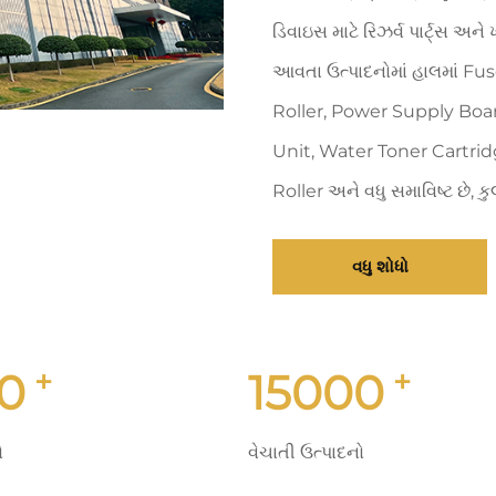
ડિવાઇસ માટે રિઝર્વ પાર્ટ્સ અને
આવતા ઉત્પાદનોમાં હાલમાં Fu
Roller, Power Supply Boar
Unit, Water Toner Cartri
Roller અને વધુ સમાવિષ્ટ છે, કુ
વધુ શોધો
+
+
0
15000
ો
વેચાતી ઉત્પાદનો