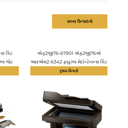
સબ્સ ઉત્પાદનો
્સ કિટ
એફ2જી76-67901 એફ2જી76એ
ર જેટ
આરએમ2-6342 ફ્યુઝર મેઈન્ટેનન્સ કિટ
પ્રિન્ટર
એચપી લેઝરજેટ એન્ટરપ્રાઇઝ એમ604
દૃશ્ય વિગતો
02 માટે
એમ605 એમ606 એમ 604 605 606
ફ્યુઝર ફિક્સિંગ યુનિટ માટે