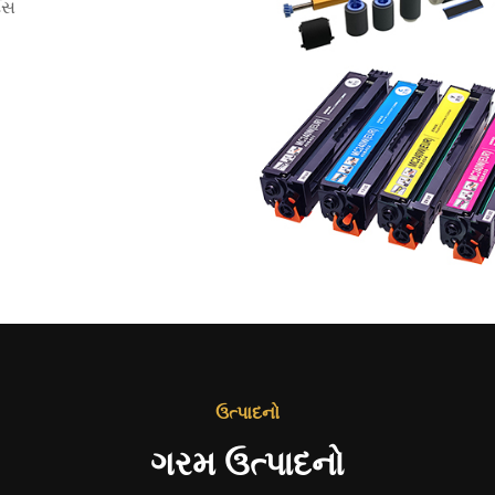
્સ
ઉત્પાદનો
ગરમ ઉત્પાદનો