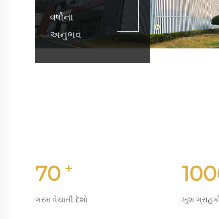
વર્ષોના
અનુભવ
+
70
100
ગરમ વેચાતી દેશો
ખુશ ગ્રાહક