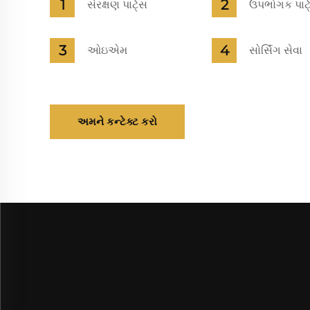
સંરક્ષણ પાર્ટ્સ
ઉપભોગક પાર્ટ
ઓઇએમ
સોર્સિંગ સેવા
અમને કન્ટેક્ટ કરો