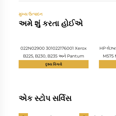
મુખ્ય ઉત્પાદન
અમે શું કરતા હોઈએ
022N02900 301022176001 Xerox
HP લેઝર
B225, B230, B235 અને Pantum
M575 
P3010, P3300, M6700, M6800,
7446 C
દૃશ્ય વિગતો
M7100 માટેનો પિકઅપ રોલર એસેમ્બલી;
ઇન્ટર
સંગત; નવો
એક સ્ટોપ સર્વિસ