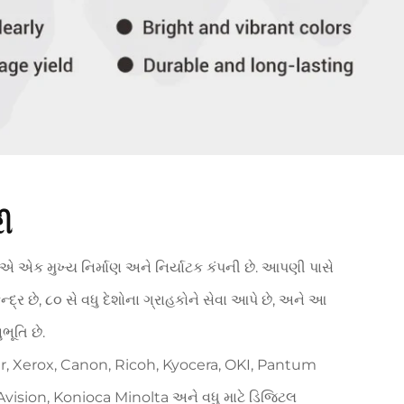
ી
 એ એક મુખ્ય નિર્માણ અને નિર્યાટક કંપની છે. આપણી પાસે
્ર છે, ૮૦ સે વધુ દેશોના ગ્રાહકોને સેવા આપે છે, અને આ
ભૂતિ છે.
, Xerox, Canon, Ricoh, Kyocera, OKI, Pantum
vision, Konioca Minolta અને વધુ માટે ડિજિટલ