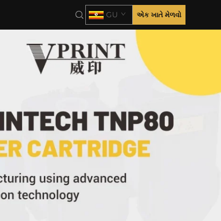
GU
એક ખાતે મેળવો