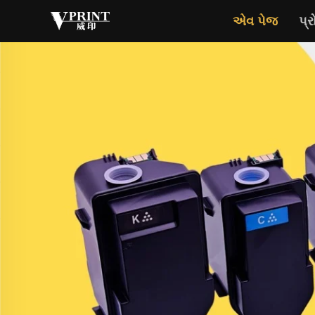
એવ પેજ
પ્ર