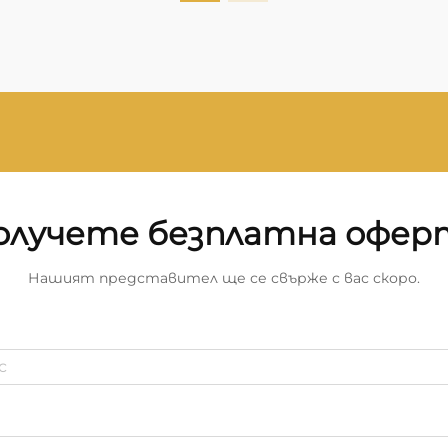
Оптимално е скенерите да се
съхраняват при температура
между 60°F и...
олучете безплатна офер
Нашият представител ще се свърже с вас скоро.