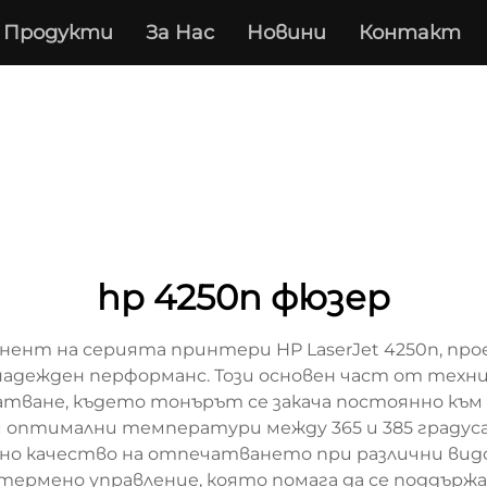
Продукти
За Нас
Новини
Контакт
hp 4250n фюзер
нент на серията принтери HP LaserJet 4250n, пр
адежден перформанс. Този основен част от техни
атване, където тонърът се закача постоянно към
и оптимални температури между 365 и 385 градуса
лно качество на отпечатването при различни вид
а термено управление, която помага да се поддъ