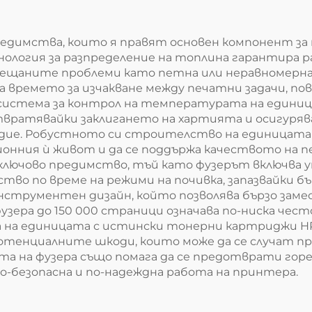
Принтиращи
за Принтира
Материали
редимства, които я правят основен компонент за
нология за разпределение на топлина гарантира 
срещаните проблеми като петна или неравномерна
а времето за изчакване между печатни задачи, 
система за контрол на температурата на едини
твратявайки заклигането на хартията и осигуряв
дие. Робустното си строителство на единицата
онния ѝ живот и да се поддържа качеството на п
лючово предимство, тъй като фузерът включва 
о по време на режими на почивка, запазвайки бър
инструментен дизайн, който позволява бързо зам
узера до 150 000 страници означава по-ниска чес
 на единицата с истински тонерни картриджи H
тенциалните шкоди, които може да се случат пр
 на фузера също помага да се предотврати горен
о-безопасна и по-надеждна работа на принтера.