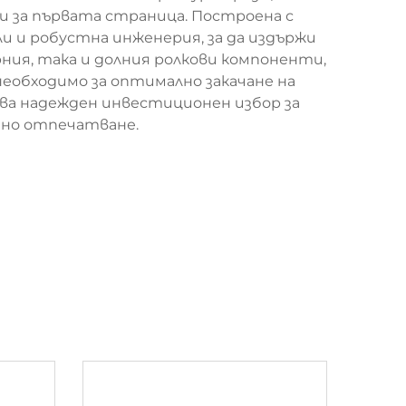
и за първата страница. Построена с
 и робустна инженерия, за да издържи
рния, така и долния ролкови компоненти,
необходимо за оптимално закачане на
ява надежден инвестиционен избор за
ено отпечатване.