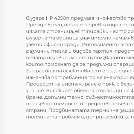
комплекта
Фузера HP 4250n предлага множество п
Прежде всего, нейната превъзходна тех
цялата страница, eliminирайки често 
фузерната единица значително намаляв
заети офисни среди. Интелигентната 
различни тегла и видове хартия, предо
печата независимо от използваното ме
които помогнат да се продължи операци
Енергийната ефективност е още едно к
намалява потреблението на електричеств
Процесът на инсталиране е пряк, с без
знание. Високият обем на страници на ф
време. Допълнително, съвместимостта
производителност и предотвратява по
страни. Продвинатата термична защита
топлината проблеми, допринасяйки за п