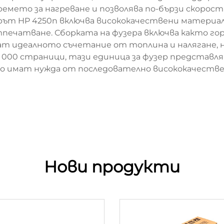
ремето за нагреване и позволява по-бързи скорост
рът HP 4250n включва висококачествени материали
тпечатване. Сборката на фузера включва както го
ат идеалното съчетание от топлина и налягане, 
50 000 страници, тази единица за фузер представл
о имат нужда от последователно висококачеств
Нови продукти