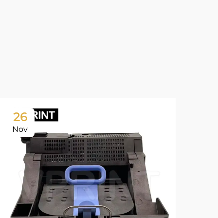
26
2
Nov
No