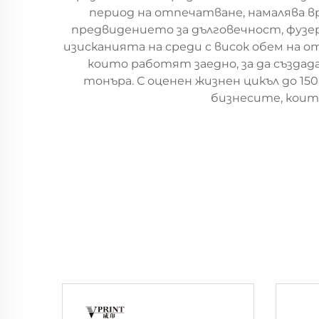
период на отпечатване, намалява в
предвидението за дълговечност, фузе
изисканията на среди с висок обем на о
които работят заедно, за да създад
тонъра. С оценен жизнен цикъл до 1
бизнесите, коит