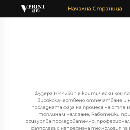
Начална Страница
Фузера HP 4250n е критически компо
висококачествено отпечатване и н
последната фаза на процеса на отпеч
топлина и налягане. Работейки пр
осигурява последователно, професиона
разполага с напреднала технология з