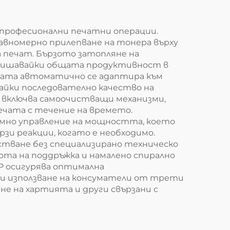
не
 професионални печатни операции.
равномерно прилепване на тонера върху
 печат. Бързото затопляне на
повишавайки общата продуктивност в
цата автоматично се адаптира към
айки последователно качество на
 включва самоочистващи механизми,
ечата с течение на времето.
умно управление на мощността, което
зи реакции, когато е необходимо.
естване без специализирано техническо
тота на поддръжка и намалено спирално
P осигурява оптимална
и използване на консуматели от трети
е на хартията и други свързани с