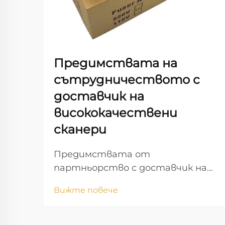
Предимствата на
сътрудничеството с
доставчик на
висококачествени
сканери
Предимствата от
партньорство с доставчик на
висококачествени скенери
Вижте повече
Партньорството с надежден
доставчик на скенери е от
решаващо значение за бизнеса,