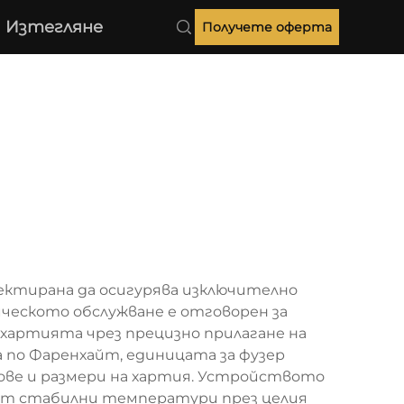
Изтегляне
Получете оферта
оектирана да осигурява изключително
ческото обслужване е отговорен за
 хартията чрез прецизно прилагане на
 по Фаренхайт, единицата за фузер
ове и размери на хартия. Устройството
ржат стабилни температури през целия