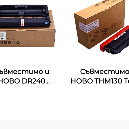
ъвместимо и
Съвместимо
НОВО DR240
НОВО THM130 Т
Бубонен
Картридж з
ройство с Чип
Katusha P130 P
 Katusha M240
M130 M133 P 130 
0 P140 M 240 140
130 133 3000C
P 140 Други
Частни Частн