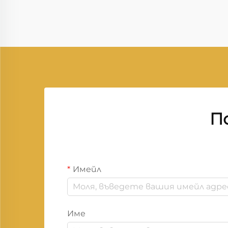
който разчита на цифрово
управление на документи,
висококачествено изображение
и непрекъснат работен процес.
Vprintech, основана през 20...
П
Имейл
Име