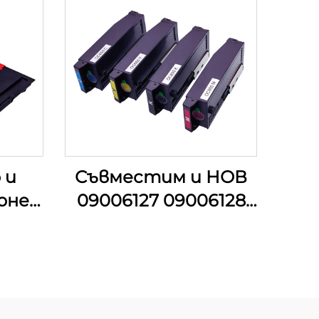
 и
Съвместим и НОВ
онер
09006127 09006128
а
09006129 09006130
133
Тонер Картридж за
133 M
OKI C650 C 605
TP
C650DN Картриджи
ости
Част от принтер