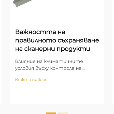
Важността на
правилното съхраняване
на сканерни продукти
Влияние на климатичните
условия върху контрола на
температурата и влажността
Вижте повече
при съхранение на скенери.
Контролът на температурата
и влажността е от решаващо
значение за оптималното
съхранение на скенери.