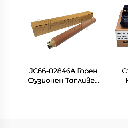
JC66-02846A Горен
С
Фузионен Топливен
Ролкер за принтери
Samsung ML-3700 ML
Уст
3310 3710 3712 3750
за
SCX 4833 4835 5637
M14
5639 5739 Част от