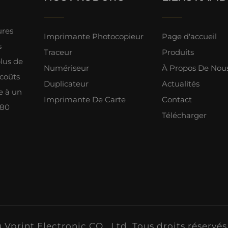
ures
Imprimante Photocopieur
Page d'accueil
s
Traceur
Produits
lus de
Numériseur
À Propos De Nou
 coûts
Duplicateur
Actualités
e à un
Imprimante De Carte
Contact
 80
Télécharger
print Electronic CO,. Ltd. Tous droits réservés