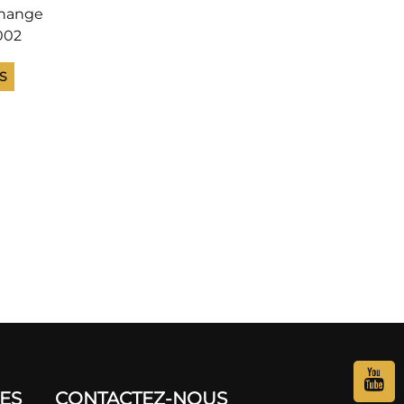
change
002
1AA pour
LS
0 G2090
au de
ation et
DES
CONTACTEZ-NOUS