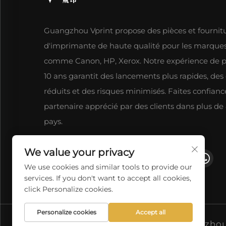
Guangzhou Vprint propose des pièces et fournit
d'imprimante de haute qualité pour les marque
comme Canon, HP, Xerox. Notre expérience de p
10 ans garantit des lancements plus rapides, des
réduits et des risques minimisés. Faites confianc
partenaire apprécié par des clients dans plus de
pays.
We value your privacy
We use cookies and similar tools to provide our
services. If you don't want to accept all cookies,
click Personalize cookies.
Personalize cookies
Accept all
Copyright © 2026 Guangzhou V