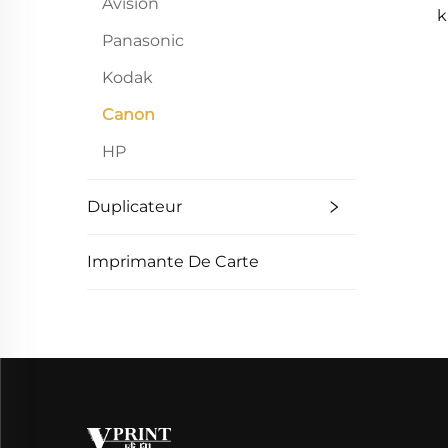
Avision
k
Panasonic
360
Kodak
Ca
G
Canon
HP
Duplicateur
Imprimante De Carte