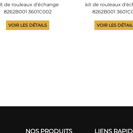
it de rouleaux d'échange
kit de rouleaux d'é
8262B001 3601C002
8262B001 3601C
1C002AA 8262B001AA pour
3601C002AA 8262B00
VOIR LES DÉTAILS
VOIR LES DÉTAI
non DR G1100 G1130 G2090
Canon DR G1100 G113
2110 G2140 compatible et
G2110 G2140, roule
NOUVEAU
ramassage, d'aliment
de séparation
NOS PRODUITS
LIENS RAPI