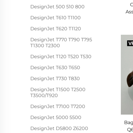
C
DesignJet 500 510 800
As
DesignJet T610 T1100
40
DesignJet T620 T1120
Z
DesignJet T770 T790 T795
T1300 T2300
DesignJet T120 T520 T530
DesignJet T630 T650
DesignJet T730 T830
DesignJet T1500 T2500
T3500/T920
DesignJet T7100 T7200
DesignJet 5000 5500
Bag
DesignJet D5800 Z6200
Q6