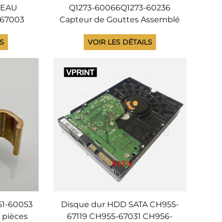
VEAU
Q1273-60066Q1273-60236
-67003
Capteur de Gouttes Assemblé
ie de
pour Imprimante HP Série
LS
VOIR LES DÉTAILS
our HP
D5800 Z6100 Z6200 Z6600
L26100
Z6800 L25500 L26500 L28500
r Part
51-60053
Disque dur HDD SATA CH955-
 pièces
67119 CH955-67031 CH956-