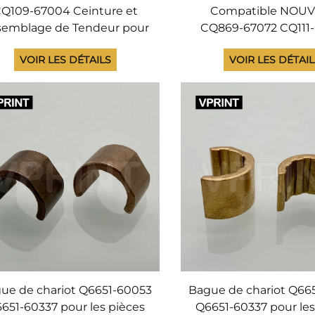
Q109-67004 Ceinture et
Compatible NOU
semblage de Tendeur pour
CQ869-67072 CQ111
HP DesignJet 4000 4020
Q6652-60118 Courro
VOIR LES DÉTAILS
VOIR LES DÉTAI
50 4500 4520 T7100 T7200
chariot 60 pouces p
6100 Z6200 Z6810 L25500
DesignJet L25500 
Traceur
Z6100 Z6200 Traceu
ue de chariot Q6651-60053
Bague de chariot Q66
651-60337 pour les pièces
Q6651-60337 pour les