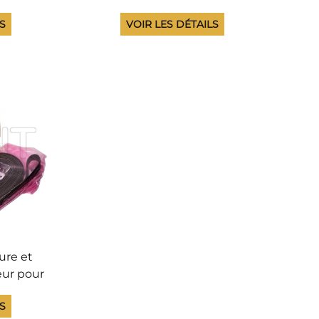
00 Z4000
60147 avec firmware pour
LS
VOIR LES DÉTAILS
 Z6600
traceur HP DesignJet L25500
L25500
pièces détachées
ure et
ur pour
 4020
LS
0 T7200