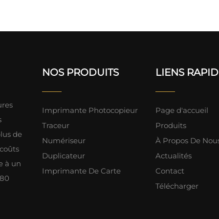
L26100 Z6610
Z6100 Z6200 Z6810 
Traceur
NOS PRODUITS
LIENS RAPI
ures
Imprimante Photocopieur
Page d'accueil
s
Traceur
Produits
lus de
Numériseur
À Propos De Nou
 coûts
Duplicateur
Actualités
e à un
Imprimante De Carte
Contact
 80
Télécharger