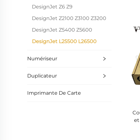
des
DesignJet Z6 Z9
Z
DesignJet Z2100 Z3100 Z3200
Z
DesignJet Z5400 Z5600
DesignJet L25500 L26500
Numériseur
Duplicateur
Imprimante De Carte
Co
et
tr