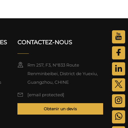
L25500
DES
CONTACTEZ-NOUS
Rm 257, F3, N°833 Route
Renminbeibei, District de Yuexiu,
s
Guangzhou, CHINE
[email protected]
Obtenir un devis