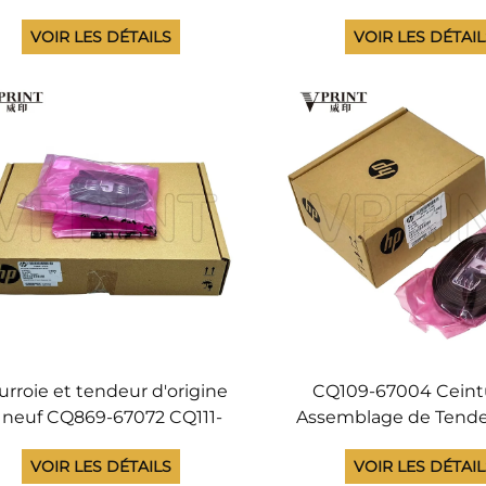
 traceurs HP D5800 Z4000
des traceurs HP D58
VOIR LES DÉTAILS
VOIR LES DÉTAI
4500 Z6100 Z6200 Z6600
Z4500 Z6100 Z6200
6800 T7100 T7200 L25500
Z6800 T7100 T7200 
L26500
L26500
urroie et tendeur d'origine
CQ109-67004 Ceint
 neuf CQ869-67072 CQ111-
Assemblage de Tende
67003 Q6652-60118 pour
HP DesignJet 4000
VOIR LES DÉTAILS
VOIR LES DÉTAI
aceur HP Designjet L25500
4050 4500 4520 T710