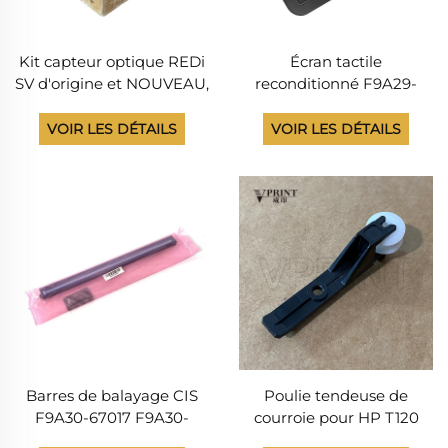
Kit capteur optique REDi
Écran tactile
SV d'origine et NOUVEAU,
reconditionné F9A29-
référence F9A30-67031,
60058 Panneau de
pour traceurs HP
commande pour HP
VOIR LES DÉTAILS
VOIR LES DÉTAILS
Designjet T830, T850,
Designjet T730 T830
T950, Smart Tank T908,
Écran Panneau de
T918
commande Pièces
détachées pour traceur
Barres de balayage CIS
Poulie tendeuse de
F9A30-67017 F9A30-
courroie pour HP T120
67065 d'origine et
T520 T730 T830 CQ890-