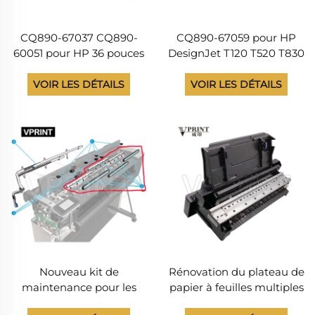
CQ890-67037 CQ890-
CQ890-67059 pour HP
60051 pour HP 36 pouces
DesignJet T120 T520 T830
soutien à roulement
Plotter 24 pouces A1
gauche avec le rewindor
Plotter pièces détachées
VOIR LES DÉTAILS
VOIR LES DÉTAILS
Designjet T120 T125 T130
de la Chine
T520 T525 T530 T830
Nouveau kit de
Rénovation du plateau de
maintenance pour les
papier à feuilles multiples
barres de balayage pour
CQ890-67007 pour les