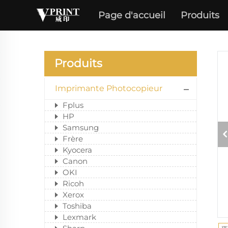
Page d'accueil
Produits
Produits
Imprimante Photocopieur
Fplus
HP
Samsung
Frère
Kyocera
Canon
OKI
Ricoh
Xerox
Toshiba
Lexmark