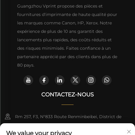
Guangzhou Vprint propose des pièces et
fournitures d'imprimante de haute qualité pour
les marques comme Canon, HP, Xerox. Notre
expérience de plus de 10 ans garantit des
lancements plus rapides, des coûts réduits et
des risques minimisés. Faites confiance à un
partenaire apprécié par des clients dans plus de
80 pays.
CONTACTEZ-NOUS
Rm 257, F3, N°833 Route Renminbeibei, District de
Yuexiu, Guangzhou, CHINE
We value your privacy