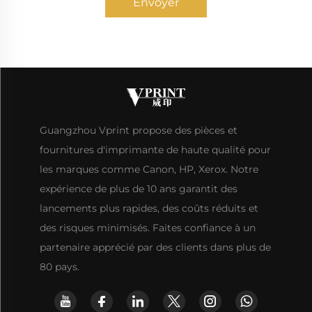
Envoyer
Guangzhou Vprint propose des pièces et
fournitures d'imprimante de haute qualité pour
les marques comme Canon, HP, Xerox. Notre
expérience de plus de 10 ans garantit des
lancements plus rapides, des coûts réduits et
des risques minimisés. Faites confiance à un
partenaire apprécié par des clients dans plus de
80 pays.