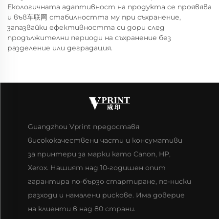
Екологичната адаптивност на продукта се проявява
и във车联网 стабилността му при съхранение,
запазвайки ефективността си дори след
продължителни периоди на съхранение без
разделение или деградация.
Guangzhou Vprint предоставя
висококачествени части и консумативи
за принтери за марки като Canon, HP,
Xerox. Нашият над 10-годишен опит
гарантира по-бързо стартиране, по-ниски
разходи и намалени рискове. Има доверие
на клиенти в над 80 страни.