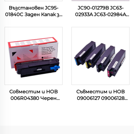
Възстановен JC95-
JC90-01279B JC63-
01840C Заден Капак за
02933A JC63-02984A
принтер Samsung Pro
JC63-02917A НОВ
Xpress M 3820 3870
Капак на Касета за
4020 4070 4072 M4075
принтери Samsung
407NK
SL M3320 3370 3380
3825 3870 3875 4020
4070 4075
Совместим и НОВ
Съвместим и НОВ
006R04380 Черен
09006127 09006128
Тоноерен Картридж
09006129 09006130
за принтери Xerox
Тонер Картридж за
B305 B310 B315 B 305
OKI C650 C 605
310 315 8000P Други
C650DN Картриджи
принтерски
Част от принтер