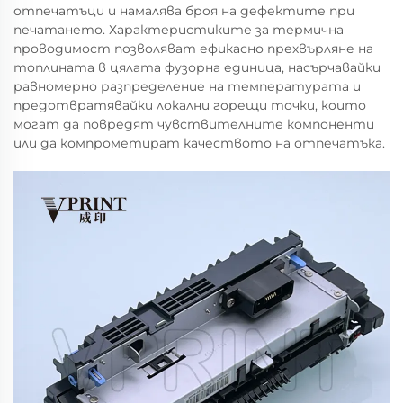
отпечатъци и намалява броя на дефектите при
печатането. Характеристиките за термична
проводимост позволяват ефикасно прехвърляне на
топлината в цялата фузорна единица, насърчавайки
равномерно разпределение на температурата и
предотвратявайки локални горещи точки, които
могат да повредят чувствителните компоненти
или да компрометират качеството на отпечатъка.