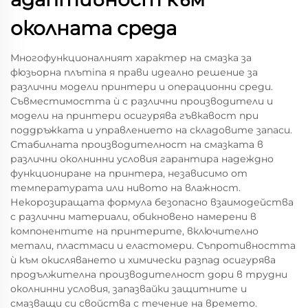
околната среда
Многофункционалният характер на смазка за
фюзьорна плътina я прави идеално решение за
различни модели принтери и операционни среди.
Съвместимостта ѝ с различни производители и
модели на принтери осигурява гъвкавост при
поддръжката и управлението на складовите запаси.
Стабилната производителност на смазката в
различни околнинни условия гарантира надеждно
функциониране на принтера, независимо от
температурата или нивото на влажност.
Некорозиращата формула безопасно взаимодейства
с различни материали, обикновено намерени в
компонентите на принтерите, включително
метали, пластмаси и еластомери. Съпротивността
ѝ към окисляването и химически разпад осигурява
продължителна производителност дори в трудни
околнинни условия, запазвайки защитните и
смазващи си свойства с течение на времето.