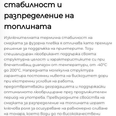
стабилност и
разпределение на
топлината
Изключителната термична стабилност на
смазката за фузорна плевка я отличава като премиум
решение за поддръжка на принтерите. Този
специализиран люобрикант поддържа своята
структурна целост и характеристиките си при
впечатляващ диапазон от температури, от -40°C
до 200°C. Напредната молекулна структура
гарантира постоянни нивета на вискозитет дори
при екстремни условия на работа,
предотвратявайки деградацията и поддържайки
оптималното люобрициране през продължителен
период на употреба. Превъзходните свойства на
смазката за разпределение на топлината играят
ключова роля за осигуряване на равномерно сливане
на тонара, което води до по-висококачествени