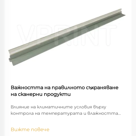
Важността на правилното съхраняване
на сканерни продукти
Влияние на климатичните условия върху
контрола на температурата и влажността
при съхранение на скенери. Контролът на
температурата и влажността е от
Вижте повече
решаващо значение за оптималното