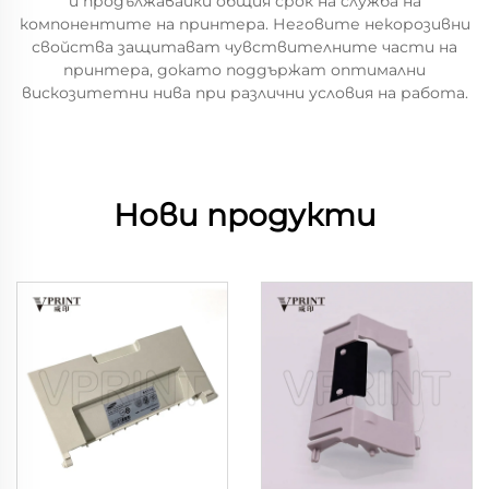
и продължавайки общия срок на служба на
компонентите на принтера. Неговите некорозивни
свойства защитават чувствителните части на
принтера, докато поддържат оптимални
вискозитетни нива при различни условия на работа.
Нови продукти