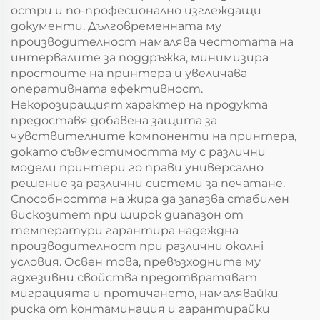
остри и по-професионално изглеждащи
документи. Дълговременната му
производителност намалява честотата на
интервалите за поддръжка, минимизира
простоите на принтера и увеличава
оперативната ефективност.
Некорозиращият характер на продукта
предоставя добавена защита за
чувствителните компоненти на принтера,
докато съвместимостта му с различни
модели принтери го прави универсално
решение за различни системи за печатане.
Способността на жира да запазва стабилен
вискозитет при широк диапазон от
температури гарантира надеждна
производителност при различни околнi
условия. Освен това, превъзходните му
адхезивни свойства предотвратяват
миграцията и протичането, намалявайки
риска от контаминация и гарантирайки