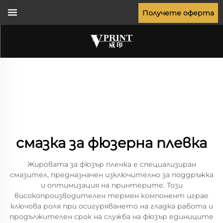
Получете оферта
смазка за фюзерна плевка
Жировата за фюзър пленка е специализиран
смазител, предназначен изключително за поддръжка
и оптимизация на принтерите. Този
високопроизводителен термен компонент играе
ключова роля при осигуряването на гладка работа и
продължителен срок на служба на фюзър единиците