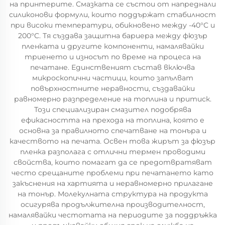
на принтерите. Смазката се състои от напреднали
силиконови формули, които поддържат стабилност
при високи температури, обикновено между -40°C и
200°C. Тя създава защитна бариера между фюзър
пленката и другите компоненти, намалявайки
триенето и износът по време на процеса на
печатане. Единственият състав включва
микроскопични частици, които запълват
повърхностните неравности, създавайки
равномерно разпределение на топлина и притиск.
Този специализиран смазител подобрява
ефикасността на прехода на топлина, която е
основна за правилното спечатване на тонъра и
качеството на печата. Освен това жирът за фюзър
пленка разполага с отлични термен проводими
свойства, които помагат да се предотвратяват
често срещаните проблеми при печатането като
закъснения на хартията и неравномерно прилагане
на тонър. Молекулната структура на продукта
осигурява продължителна производителност,
намалявайки честотата на периодите за поддръжка