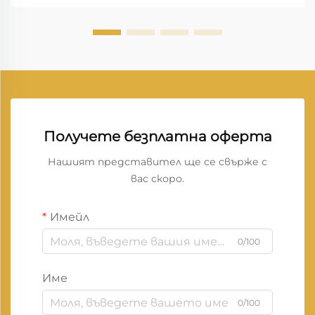
съхранение на скенери. Оптимално е скенерите
да се съхраняват при температура между 60°F
и...
Получете безплатна оферта
Нашият представител ще се свърже с
вас скоро.
Имейл
0/100
Име
0/100