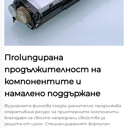
Пrolungирана
продължителност на
компонентите и
намалено поддържане
Фузьорната филмова смазка значително продължава
оперативния ресурс на принтерните компоненти
благодаря на своите напреднали свойства за
защита от износ. Специализираният формулен