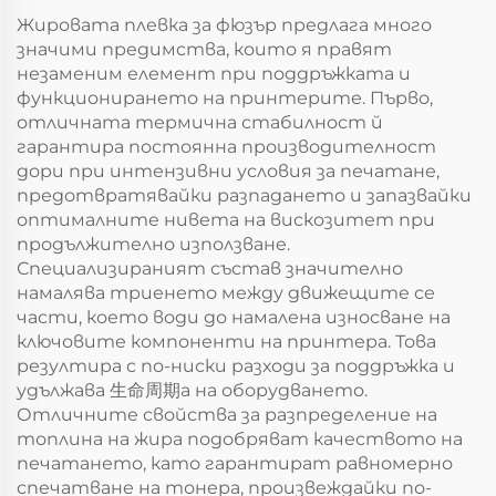
снабдевания
Жировата плевка за фюзър предлага много
значими предимства, които я правят
незаменим елемент при поддръжката и
функционирането на принтерите. Първо,
отличната термична стабилност й
гарантира постоянна производителност
дори при интензивни условия за печатане,
предотвратявайки разпадането и запазвайки
оптималните нивета на вискозитет при
продължително използване.
Специализираният състав значително
намалява триенето между движещите се
части, което води до намалена износване на
ключовите компоненти на принтера. Това
резултира с по-ниски разходи за поддръжка и
удължава 生命周期а на оборудването.
Отличните свойства за разпределение на
топлина на жира подобряват качеството на
печатането, като гарантират равномерно
спечатване на тонера, произвеждайки по-