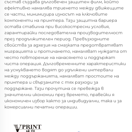
състав създава дълговечен защитен филм, който
ефективно намалява триенето между движещите
се части, минимизира износът на ключовите
компоненти на принтера. Тази защитна бариера
остава стабилна при високостресни условия,
гарантирайки последователна производителност
през продължителен период. Превъзходните
свойства за адхезия на смазката предотвратяват
миграцията и протичането, намаляват нуждата от
често повторение на нанасянето и поддържат
чиста операция. Дълговременните характеристики
на усмукването водят до удължени интервали
между поддържанията, намаляват простоите на
принтера и свързаните с тях разходи за
поддържане. Тази прочутина се превежда в
значителни икономии през времето, правейки я
икономичен избор както за индивидуални, така и за
комерсиални печатни операции.