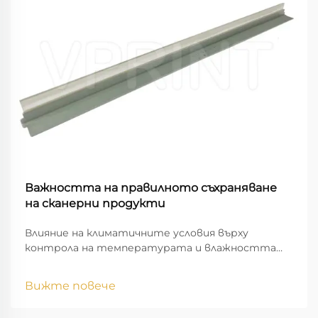
Важността на правилното съхраняване
на сканерни продукти
Влияние на климатичните условия върху
контрола на температурата и влажността
при съхранение на скенери. Контролът на
температурата и влажността е от
Вижте повече
решаващо значение за оптималното
съхранение на скенери. Оптимално е скенерите