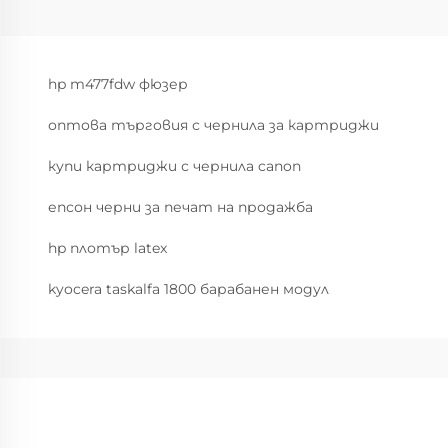
hp m477fdw фюзер
оптова търговия с чернила за картриджи
купи картриджи с чернила canon
епсон черни за печат на продажба
hp плотър latex
kyocera taskalfa 1800 барабанен модул