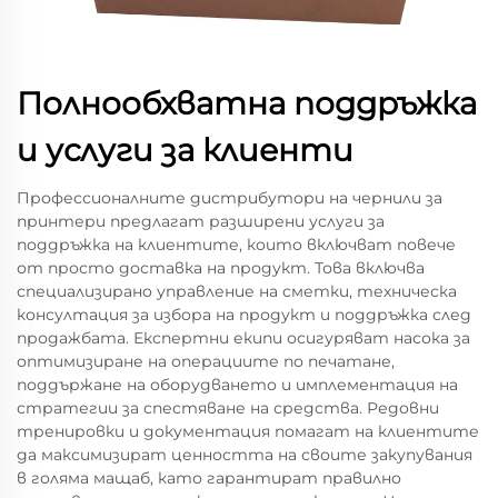
Полнообхватна поддръжка
и услуги за клиенти
Профессионалните дистрибутори на чернили за
принтери предлагат разширени услуги за
поддръжка на клиентите, които включват повече
от просто доставка на продукт. Това включва
специализирано управление на сметки, техническа
консултация за избора на продукт и поддръжка след
продажбата. Експертни екипи осигуряват насока за
оптимизиране на операциите по печатане,
поддържане на оборудването и имплементация на
стратегии за спестяване на средства. Редовни
тренировки и документация помагат на клиентите
да максимизират ценността на своите закупувания
в голяма мащаб, като гарантират правилно