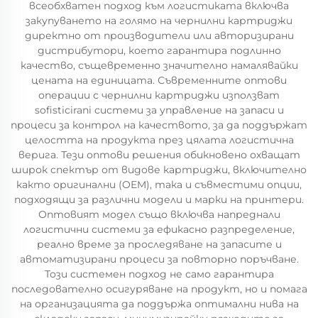
всеобхватен подход към логистиката включва
закупуването на голямо на чернилни картриджи
директно от производители или авторизирани
дистрибутори, което гарантира подлинно
качество, същевременно значително намалявайки
цената на единицата. Съвременните оптови
операции с чернилни картриджи използват
sofisticirani системи за управление на запаси и
процеси за контрол на качеството, за да поддържат
целостта на продукта през цялата логистична
верига. Тези оптови решения обикновено охващат
широк спектър от видове картриджи, включително
както оригинални (OEM), така и съвместими опции,
подходящи за различни модели и марки на принтери.
Оптовият модел също включва напреднали
логистични системи за ефикасно разпределение,
реално време за проследяване на запасите и
автоматизирани процеси за повторно поръчване.
Този системен подход не само гарантира
последователно осигуряване на продукт, но и помага
на организацията да поддържа оптимални нива на