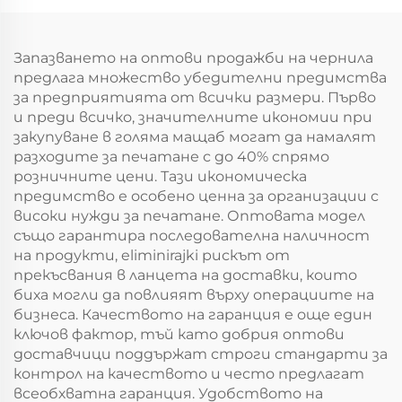
4833 5637 5737 PXpress
M6700 M6800 M7100
SL-M3320
M7200 M7300 Частни
Частности за
Запазването на оптови продажби на чернила
Принтиране
предлага множество убедителни предимства
за предприятията от всички размери. Първо
и преди всичко, значителните икономии при
закупуване в голяма мащаб могат да намалят
разходите за печатане с до 40% спрямо
розничните цени. Тази икономическа
предимство е особено ценна за организации с
високи нужди за печатане. Оптовата модел
също гарантира последователна наличност
на продукти, eliminirajki рискът от
прекъсвания в ланцета на доставки, които
биха могли да повлияят върху операциите на
бизнеса. Качеството на гаранция е още един
ключов фактор, тъй като добрия оптови
доставчици поддържат строги стандарти за
контрол на качеството и често предлагат
всеобхватна гаранция. Удобството на