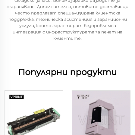
складски запаси, минимизирайки разходите за
съхраняване. Допълнително, оптовите доставчици
често предлагат специализирана клиентска
поддръжка, техническа асистенция и гаранционни
услуги, които гарантират безпроблемна
интеграция с инфраструктурата за печат на
клиентите.
Популярни продукти