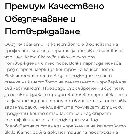
Премиум Качествено
Обезпечаване и
Потвърждаване
Обезпечаването на качеството е в основата на
професионалните операции за оптова търговия на
чернила, като включва няколко слоя от
потвърждения и тестове. Всяка партида минава
през строги мерки за контрол на качеството,
включително тестове за производителност,
оценка на качеството на печатането и проверка за
съвместимост. Прегради със съвременни системи
за потвърждаване предотвратяват проникването
на фалшифицирани продукти в ланцета за доставка,
гарантирайки, че клиентите получават истински
продукти, които отговарят или надхвърлят
спецификациите на производителя. Тази
всеобхватна система за управление на качеството
включва подробна документация за произхода на