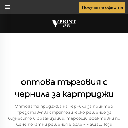
Получете оферта
оптова търговия с
чернила за картриджи
Оптовата продажба на чернила за принтер
представлява стратегическо решение за
бизнесите и организации, търсещи ефективни по
цене печатни решения в голем мащаб. Този