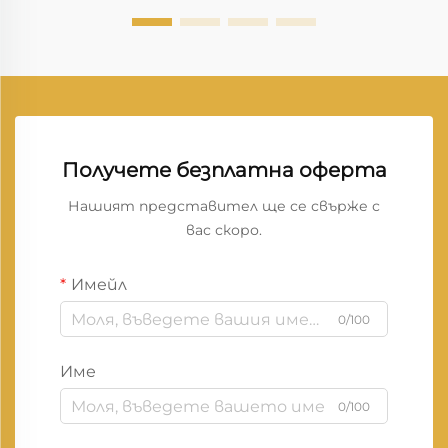
да се съхраняват при температура между 60°F
и...
Получете безплатна оферта
Нашият представител ще се свърже с
вас скоро.
Имейл
0/100
Име
0/100