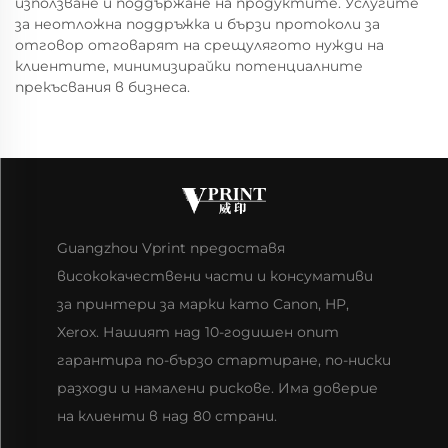
използване и поддържане на продуктите. Услугите
за неотложна поддръжка и бързи протоколи за
отговор отговарят на срещулягото нужди на
клиентите, минимизирайки потенциалните
прекъсвания в бизнеса.
Guangzhou Vprint предоставя
висококачествени части и консумативи
за принтери за марки като Canon, HP,
Xerox. Нашият над 10-годишен опит
гарантира по-бързо стартиране, по-ниски
разходи и намалени рискове. Има доверие
на клиенти в над 80 страни.