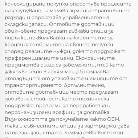
консолидирани покупки опростява процесите
на закупуване, намалява административните
разходи и опростява управлението на
складски запаси. Оптовите доставчици
обикновено предлагат гъвкави опции за
поръчки, позволявайки на клиентите да
коригират обемите на своите покупки
според реалните нужди, докато поддържат
преференциалните цени. Екологичните
предимства също са забележими, тъй като
закупуването в голям мащаб намалява
отпадъците от упаковките и емисиите от
транспортирането. Допълнително,
оптовите доставчици често предлагат
добавена стойност, като техническа
поддръжка, програми за переработка и
персонализирани графици за доставка.
Възможността да получавате както OЕM,
така и съвместими опции за картриджи дава
на организацията по-голяма гъвкавост при