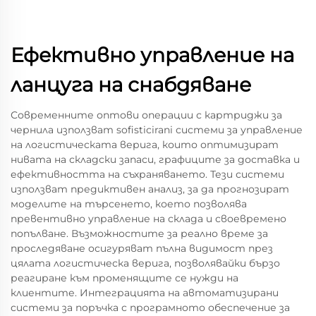
Ефективно управление на
ланцуга на снабдяване
Современните оптови операции с картриджи за
чернила използват sofisticirani системи за управление
на логистическата верига, които оптимизират
нивата на складски запаси, графиците за доставка и
ефективността на съхраняването. Тези системи
използват предиктивен анализ, за да прогнозират
моделите на търсенето, което позволява
превентивно управление на склада и своевремено
попълване. Възможностите за реално време за
проследяване осигуряват пълна видимост през
цялата логистическа верига, позволявайки бързо
реагиране към променящите се нужди на
клиентите. Интеграцията на автоматизирани
системи за поръчка с програмното обеспечение за