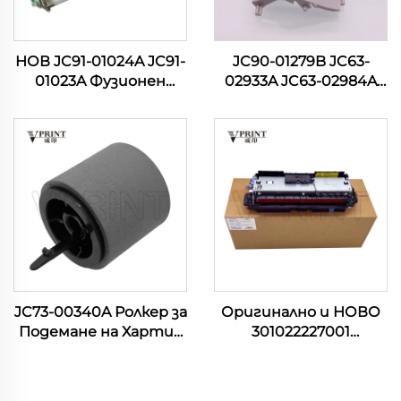
НОВ JC91-01024A JC91-
JC90-01279B JC63-
01023A Фузионен
02933A JC63-02984A
Модул за принтери
JC63-02917A НОВ
Samsung ML 3310 3312
Капак на Касета за
3375 3700 3710 3712
принтери Samsung
4020 4070 4075 4080
SL M3320 3370 3380
4833
3825 3870 3875 4020
4070 4075
JC73-00340A Ролкер за
Оригинално и НОВО
Подемане на Хартия
301022227001
за принтери
302111001301 Фузьорно
Samsung CLP-775 ML
Устройство за
3310 3710 3712 3750 SCX
Pantum P3010 P3300