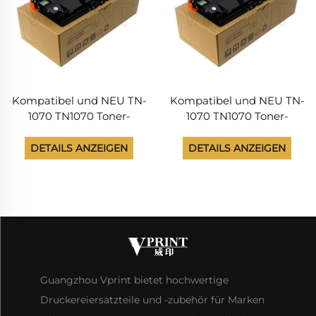
Kompatibel und NEU TN-
Kompatibel und NEU TN-
1070 TN1070 Toner-
1070 TN1070 Toner-
Kartridge für Avision
Kartridge für Avision
AM30A AP30A
AM30A AP30A
DETAILS ANZEIGEN
DETAILS ANZEIGEN
Tintenpatronen Andere
Tintenpatronen Andere
Druckversorgungen
Druckversorgungen
Guangzhou Vprint bietet hochwertige
Druckereiersatzteile und -zubehör für Marken