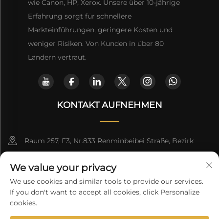
wie Canon, HP, Xerox. Unsere über 10-jährige
Erfahrung sorgt für schnellere
Markteinführungen, geringere Kosten und
weniger Risiken. Von Kunden in über 80
Ländern vertraut.
KONTAKT AUFNEHMEN
Raum 257, F3, Nr.833 Renminbeibei Straße, Bezirk
Yuexiu, Guangzhou, CHINA
We value your privacy
[email protected]
We use cookies and similar tools to provide our services.
If you don't want to accept all cookies, click Personalize
Angebot anfordern
cookies.