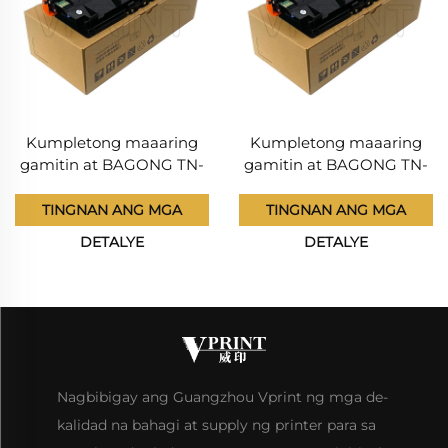
Kumpletong maaaring
Kumpletong maaaring
gamitin at BAGONG TN-
gamitin at BAGONG TN-
1070 TN1070 Toner
1070 TN1070 Toner
Cartridge para sa Avision
Cartridge para sa Avision
TINGNAN ANG MGA
TINGNAN ANG MGA
AM30A AP30A Cartilang
AM30A AP30A Cartilang
DETALYE
DETALYE
tinta Iba pang mga
tinta Iba pang mga
produktong pang-printer
produktong pang-printer
Nagbibigay ang Guangzhou Vprint ng mga de-
kalidad na bahagi at supply ng printer para sa