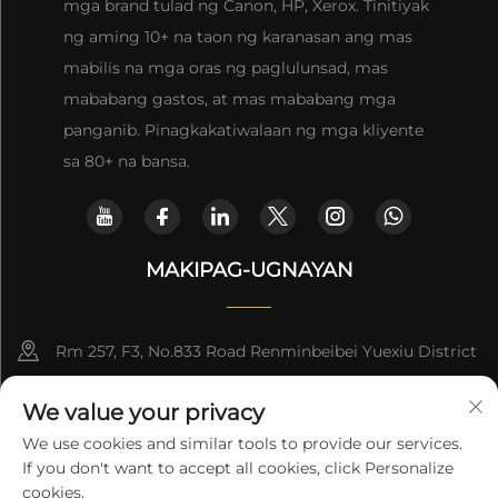
mga brand tulad ng Canon, HP, Xerox. Tinitiyak
ng aming 10+ na taon ng karanasan ang mas
mabilis na mga oras ng paglulunsad, mas
mababang gastos, at mas mababang mga
panganib. Pinagkakatiwalaan ng mga kliyente
sa 80+ na bansa.
MAKIPAG-UGNAYAN
Rm 257, F3, No.833 Road Renminbeibei Yuexiu District
Guangzhou CHINA
We value your privacy
[email protected]
We use cookies and similar tools to provide our services.
If you don't want to accept all cookies, click Personalize
Kumuha ng Quote
cookies.