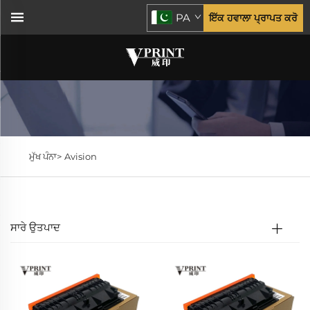
PA
ਇੱਕ ਹਵਾਲਾ ਪ੍ਰਾਪਤ ਕਰੋ
ਮੁੱਖ ਪੰਨਾ>
Avision
ਸਾਰੇ ਉਤਪਾਦ