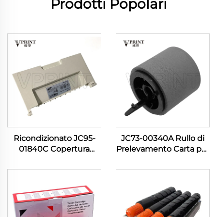
Prodotti Popolari
Ricondizionato JC95-
JC73-00340A Rullo di
01840C Copertura
Prelevamento Carta per
Posteriore per
Parti della Stampante
Stampante Samsung
Samsung CLP-775 ML
Pro Xpress M 3820 3870
3310 3710 3712 3750 SCX
4020 4070 4072 M4075
4833 5637 5737 PXpress
407NK
SL-M3320