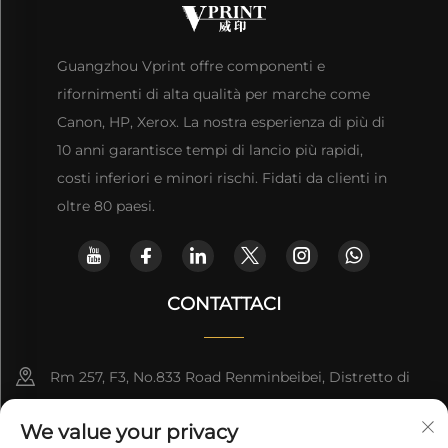
Guangzhou Vprint offre componenti e
rifornimenti di alta qualità per marche come
Canon, HP, Xerox. La nostra esperienza di più di
10 anni garantisce tempi di lancio più rapidi,
costi inferiori e minori rischi. Fidati da clienti in
oltre 80 paesi.
CONTATTACI
Rm 257, F3, No.833 Road Renminbeibei, Distretto di
Yuexiu, Guangzhou, CINA
We value your privacy
[email protected]