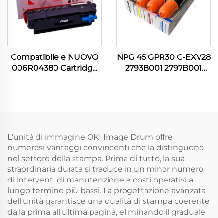
Compatibile e NUOVO
NPG 45 GPR30 C-EXV28
006R04380 Cartridge
2793B001 2797B001
Toner Nero per Xerox
2801B001 2789B001 C M
B305 B310 B315 B 305
G N Cartridge Toner per
310 315 8000P Altri
Canon IR C5045 C5051
Consumabili per
C5250 C5255
Stampanti
Stampante
L'unità di immagine OKI Image Drum offre
numerosi vantaggi convincenti che la distinguono
nel settore della stampa. Prima di tutto, la sua
straordinaria durata si traduce in un minor numero
di interventi di manutenzione e costi operativi a
lungo termine più bassi. La progettazione avanzata
dell'unità garantisce una qualità di stampa coerente
dalla prima all'ultima pagina, eliminando il graduale