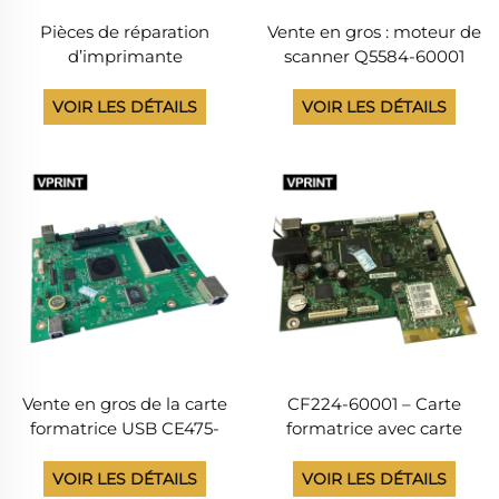
Pièces de réparation
Vente en gros : moteur de
d’imprimante
scanner Q5584-60001
compatibles et NEUVES
pour imprimante HP
RU5-0505 pour
LaserJet M1005, version
VOIR LES DÉTAILS
VOIR LES DÉTAILS
imprimantes HP LaserJet
NOUVELLE et ancienne,
1102, 3050, 3052, 3055 et
fournisseur chinois
1319 (engrenage oscillant
d’entraînement de l’unité
de fusion)
Vente en gros de la carte
CF224-60001 – Carte
formatrice USB CE475-
formatrice avec carte
67901 et CE475-69001
sans fil 1150-7940 pour
pour imprimante HP
série HP CLJ Pro M276,
VOIR LES DÉTAILS
VOIR LES DÉTAILS