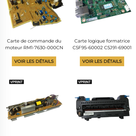
Carte de commande du
Carte logique formatrice
moteur RM1-7630-000CN
C5F95-60002 C5J91-69001
TOUTE NOUVELLE pour
NOUVELLE pour
imprimante
imprimante HP LaserJet
VOIR LES DÉTAILS
VOIR LES DÉTAILS
multifonction HP
M402dne, carte
LaserJet M1536dnf, carte
provenant de Chine
d’alimentation basse
tension 220 V