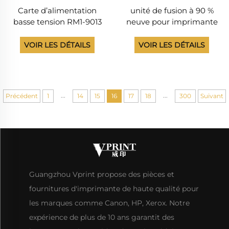
Carte d’alimentation
unité de fusion à 90 %
basse tension RM1-9013
neuve pour imprimante
RM1-9014 110 V pour
OKIS C711WT, rouleau de
imprimante HP LaserJet
fusion neuf, aspect neuf
VOIR LES DÉTAILS
VOIR LES DÉTAILS
Pro M200, M251, M276
NW, provenant d’une
machine neuve
...
...
Précédent
1
14
15
16
17
18
300
Suivant
Guangzhou Vprint propose des pièces et
fournitures d'imprimante de haute qualité pour
les marques comme Canon, HP, Xerox. Notre
expérience de plus de 10 ans garantit des