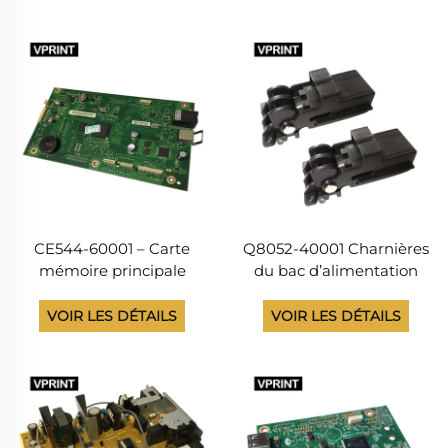
P3015N, fournisseur
remanufacturée par un
chinois
fournisseur chinois
CE544-60001 – Carte
Q8052-40001 Charnières
mémoire principale
du bac d’alimentation
formatrice pour HP
automatique (ADF) pour
LaserJet M1536dnf, remise
HP OfficeJet Charnière
VOIR LES DÉTAILS
VOIR LES DÉTAILS
à neuf et entièrement
pour les imprimantes
testée, remanufacturée
multifonctions à jet
en Chine
d’encre J 5780, 5788,
5740, 5750, 6210, 6208,
6310, 6318, 6480, 6488