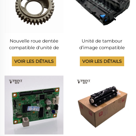
Nouvelle roue dentée
Unité de tambour
compatible d'unité de
d’image compatible
fusion pour imprimantes
neuve DR820, DR890,
Brother HL-5130, HL-5140,
DR3400, DR3425, DR3455,
VOIR LES DÉTAILS
VOIR LES DÉTAILS
HL-5170, MFC-8220, MFC-
DR3460 —
8240, MFC-8440, MFC-
Consommables pour
8460, MFC-8820, MFC-
imprimante Brother HL
8840 (rouleau chauffant
6200, 6300, 6400
supérieur de l'unité de
fusion)