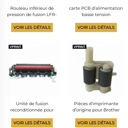
Rouleau inférieur de
carte PCB d’alimentation
pression de fusion LFR-
basse tension
B2240 pour imprimantes
ASSEMBLÉE, 95 % NEUVE,
Brother HL 2240, HL
pour Brother HL 5450DN,
VOIR LES DÉTAILS
VOIR LES DÉTAILS
2250, DCP 7055, 7060,
référence LV0802001
MFC7360, 7057, 7470
Unité de fusion
Pièces d’imprimante
reconditionnée pour
d’origine pour Brother
imprimante Brother HL-
DCP-L2540DW, L2520,
2260 / DCP-L2550,
2541, HL 2300, 2320, 2700,
VOIR LES DÉTAILS
VOIR LES DÉTAILS