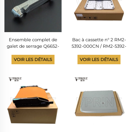
Ensemble complet de
Bac à cassette n° 2 RM2-
galet de serrage Q6652-
5392-000CN / RM2-5392-
60110 CH956-67047 pour
010CN pour imprimante
imprimantes HP
HP LaserJet M402, M404,
VOIR LES DÉTAILS
VOIR LES DÉTAILS
DesignJet Z6100, 6200,
M426, M427, pièces
6600, 6800, L25500
détachées pour
(pièces de rechange)
photocopieuse