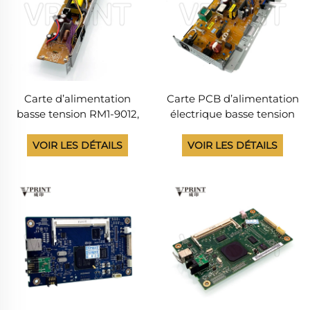
Carte d’alimentation
Carte PCB d’alimentation
basse tension RM1-9012,
électrique basse tension
RM1-9011, RM1-9013, RM1-
110 V RM2-7164-000CN,
9014 pour imprimante HP
RM3-7157-000CN, RM2-
VOIR LES DÉTAILS
VOIR LES DÉTAILS
LaserJet Pro 200 M251,
7194 pour imprimantes
M276 Pièces détachées
HP LaserJet M552, M553,
M554, M555 – Pièces
détachées pour
imprimantes