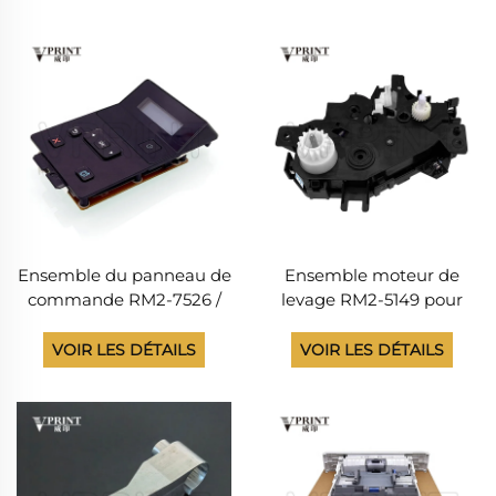
LaserJet Ent M552, M553,
M429, M454 DN et DW
M577, E57540, pièces
détachées, 110 V / 220 V
Ensemble du panneau de
Ensemble moteur de
commande RM2-7526 /
levage RM2-5149 pour
RM2-7526-000CN pour
imprimantes HP LaserJet
imprimantes HP LaserJet
M552, M553, M554, M555,
VOIR LES DÉTAILS
VOIR LES DÉTAILS
M701 et M706
E55040 MFP, M577, M578,
E57540 (pièces
détachées)