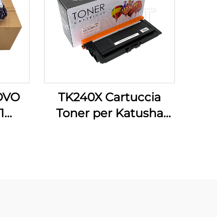
UOVO
TK240X Cartuccia
1
Toner per Katusha
ità
P140 M140 M240 M
anti
240 M P 140 9000P
3300
Compatibile e NUOVA
7100
Altri Consumabili per
0
Stampanti