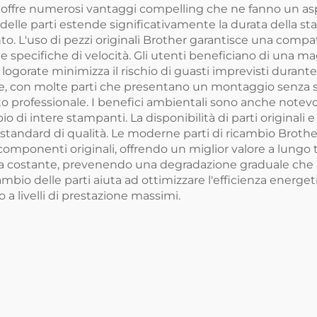
r offre numerosi vantaggi compelling che ne fanno un as
 delle parti estende significativamente la durata della s
o. L'uso di pezzi originali Brother garantisce una compati
 specifiche di velocità. Gli utenti beneficiano di una ma
 logorate minimizza il rischio di guasti imprevisti durante
ce, con molte parti che presentano un montaggio senza s
o professionale. I benefici ambientali sono anche notevo
bio di intere stampanti. La disponibilità di parti originali e 
andard di qualità. Le moderne parti di ricambio Brother
componenti originali, offrendo un miglior valore a lungo 
pa costante, prevenendo una degradazione graduale che a
mbio delle parti aiuta ad ottimizzare l'efficienza energetic
a livelli di prestazione massimi.