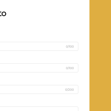
to
0/100
0/100
0/200