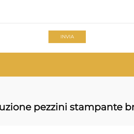
INVIA
tuzione pezzini stampante b