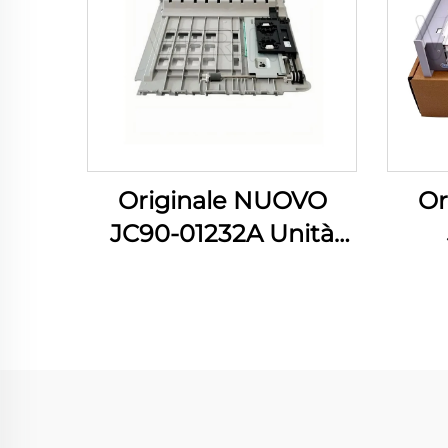
Or
Originale NUOVO
JC90-01232A Unità
Cas
Duplex per Samsung
Sam
Vassoio Duplex ML
SL-
3310 3710 3712 3750
3820
SCX 4833 5637 SL
3320 3370 3820 3870
4020