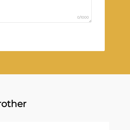
0/1000
rother