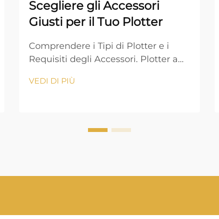
Scegliere gli Accessori
Giusti per il Tuo Plotter
Comprendere i Tipi di Plotter e i
Requisiti degli Accessori. Plotter a
getto d'inchiostro vs. Plotter Laser:
VEDI DI PIÙ
Differenze Chiave. Quando si sceglie
tra plotter a getto d'inchiostro e
laser, è fondamentale comprendere
i loro meccanismi operativi. I plotter
a getto d'inchiostro utilizzano
inchiostro liquido che...