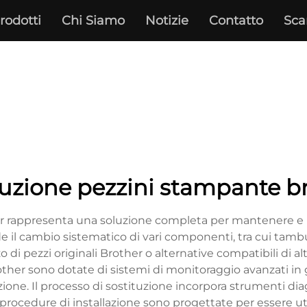
rodotti
Chi Siamo
Notizie
Contatto
Sca
tuzione pezzini stampante b
er rappresenta una soluzione completa per mantenere e pr
 il cambio sistematico di vari componenti, tra cui tamburi,
zo di pezzi originali Brother o alternative compatibili di 
r sono dotate di sistemi di monitoraggio avanzati in gr
ione. Il processo di sostituzione incorpora strumenti diag
procedure di installazione sono progettate per essere uti