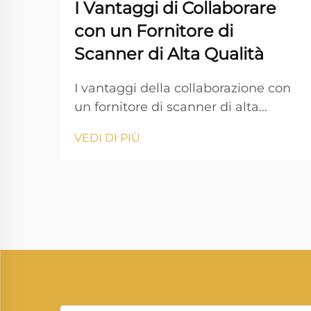
I Vantaggi di Collaborare
con un Fornitore di
Scanner di Alta Qualità
I vantaggi della collaborazione con
un fornitore di scanner di alta
qualità Collaborare con un fornitore
VEDI DI PIÙ
affidabile di scanner è
fondamentale per le aziende che
dipendono dalla gestione digitale
dei documenti, dall'immagine di
alta qualità e da un flusso di lavoro
ininterrotto. Vprintech, fondata nel
20...