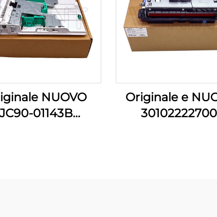
iginale NUOVO
Originale e N
JC90-01143B
30102222700
settina Carta per
302111001301 Un
sung Pro Xpress
Fuser per Stamp
M 3320 3321 3370
Pantum P3010 P
 3870 4020 4070
M6700 M6800 M
4072 Pezzi di
M7200 M730
Stampante