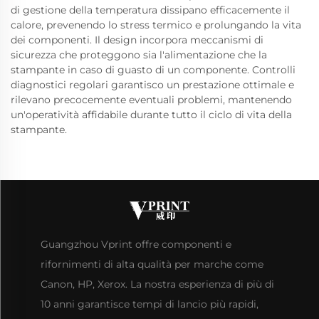
di gestione della temperatura dissipano efficacemente il
calore, prevenendo lo stress termico e prolungando la vita
dei componenti. Il design incorpora meccanismi di
sicurezza che proteggono sia l'alimentazione che la
stampante in caso di guasto di un componente. Controlli
diagnostici regolari garantisco un prestazione ottimale e
rilevano precocemente eventuali problemi, mantenendo
un'operatività affidabile durante tutto il ciclo di vita della
stampante.
Guangzhou Vprint offre componenti e
rifornimenti di alta qualità per marche come
Canon, HP, Xerox. La nostra esperienza di più di
10 anni garantisce tempi di lancio più rapidi,