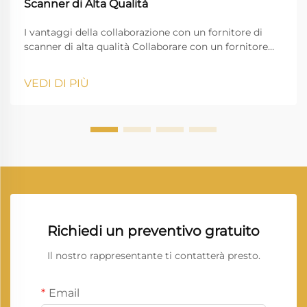
Scanner di Alta Qualità
I vantaggi della collaborazione con un fornitore di
scanner di alta qualità Collaborare con un fornitore
affidabile di scanner è fondamentale per le aziende
che dipendono dalla gestione digitale dei documenti,
VEDI DI PIÙ
dall'immagine di alta qualità e da un flusso di lavoro
ininterrotto. Vprintech, fondata nel 20...
Richiedi un preventivo gratuito
Il nostro rappresentante ti contatterà presto.
Email