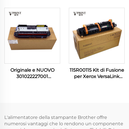
Posteriore per
Fusione per Stampante
Stampante Samsung
Samsung ML 3310 3312
Pro Xpress M 3820 3870
3375 3700 3710 3712
4020 4070 4072 M4075
4020 4070 4075 4080
407NK
4833
Originale e NUOVO
115R00115 Kit di Fusione
301022227001
per Xerox VersaLink
302111001301 Unità
C7020 C7030 C7120
Fuser per Stampanti
C7130 C7100 C7025
Pantum P3010 P3300
C7125 B7035 B7135 Parti
M6700 M6800 M7100
di Ricambio per
M7200 M7300
Stampanti
L'alimentatore della stampante Brother offre
numerosi vantaggi che lo rendono un componente