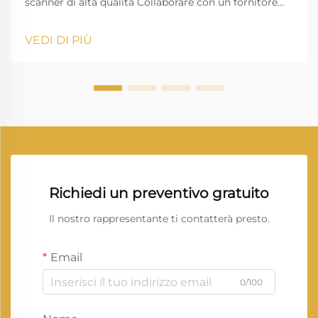
scanner di alta qualità Collaborare con un fornitore
affidabile di scanner è fondamentale per le aziende
che dipendono dalla gestione digitale dei documenti,
VEDI DI PIÙ
dall'immagine di alta qualità e da un flusso di lavoro
ininterrotto. Vprintech, fondata nel 20...
Richiedi un preventivo gratuito
Il nostro rappresentante ti contatterà presto.
Email
0/100