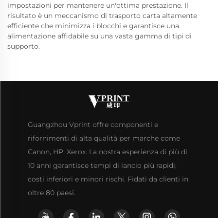
impostazioni per mantenere un'ottima prestazione. Il
risultato è un meccanismo di trasporto carta altamente
efficiente che minimizza i blocchi e garantisce una
alimentazione affidabile su una vasta gamma di tipi di
supporto.
Guangzhou Vprint offre componenti e
rifornimenti di alta qualità per marche come
Canon, HP, Xerox. La nostra esperienza di più di
10 anni garantisce tempi di lancio più rapidi,
costi inferiori e minori rischi. Fidati da clienti in
oltre 80 paesi.