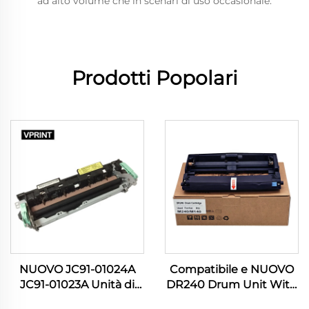
ad alto volume che in scenari di uso occasionale.
Prodotti Popolari
NUOVO JC91-01024A
Compatibile e NUOVO
JC91-01023A Unità di
DR240 Drum Unit With
Fusione per Stampante
Chip per Katusha M240