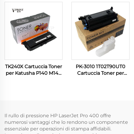
Samsung ML 3310 3312
M140 P140 M 240 140 P
3375 3700 3710 3712
140 Altri Consumabili
4020 4070 4075 4080
per Stampanti
4833
TK240X Cartuccia Toner
PK-3010 1T02T90UT0
per Katusha P140 M140
Cartuccia Toner per
M240 M 240 M P 140
Kyocera Utax P 4531
9000P Compatibile e
4532 4536 5031 5032
NUOVA Altri
5531 5532 6031 6033
Consumabili per
6036 6038
Stampanti
Il rullo di pressione HP LaserJet Pro 400 offre
numerosi vantaggi che lo rendono un componente
essenziale per operazioni di stampa affidabili.