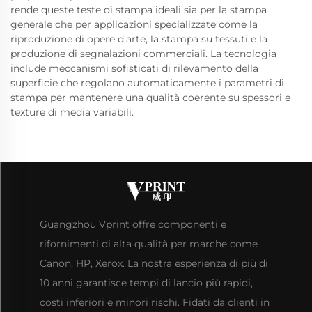
rende queste teste di stampa ideali sia per la stampa
generale che per applicazioni specializzate come la
riproduzione di opere d'arte, la stampa su tessuti e la
produzione di segnalazioni commerciali. La tecnologia
include meccanismi sofisticati di rilevamento della
superficie che regolano automaticamente i parametri di
stampa per mantenere una qualità coerente su spessori e
texture di media variabili.
Guangzhou Vprint offre componenti e
rifornimenti di alta qualità per marche come
Canon, HP, Xerox. La nostra esperienza di più di
10 anni garantisce tempi di lancio più rapidi,
costi inferiori e minori rischi. Fidati da clienti in