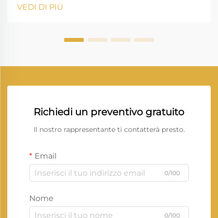
che dipendono dalla gestione digitale dei documenti,
VEDI DI PIÙ
dall'immagine di alta qualità e da un flusso di lavoro
ininterrotto. Vprintech, fondata nel 20...
Richiedi un preventivo gratuito
Il nostro rappresentante ti contatterà presto.
Email
0/100
Nome
0/100