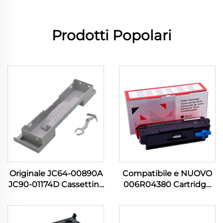
Prodotti Popolari
Originale JC64-00890A
Compatibile e NUOVO
JC90-01174D Cassettina
006R04380 Cartridge
Maniglia per Stampante
Toner Nero per Xerox
Samsung SL M3320
B305 B310 B315 B 305
M3321 M3370 M3820
310 315 8000P Altri