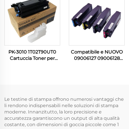
M3870 M4020 M4070
Consumabili per
3320 3870 4020
Stampanti
PK-3010 1T02T90UT0
Compatibile e NUOVO
Cartuccia Toner per
09006127 09006128
Kyocera Utax P 4531
09006129 09006130
4532 4536 5031 5032
Caricatore di Toner per
5531 5532 6031 6033
Stampanti OKI C650 C
6036 6038
605 C650DN Caricatori
Parti delle Stampanti
Le testine di stampa offrono numerosi vantaggi che
li rendono indispensabili nelle soluzioni di stampa
moderne. Innanzitutto, la loro precisione e
accuratezza garantiscono un output di alta qualità
costante, con dimensioni di goccia piccole come 1